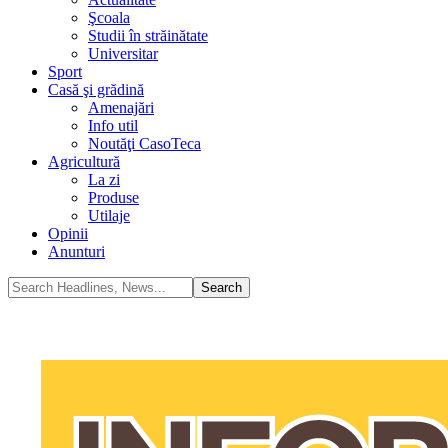
Şcoala
Studii în străinătate
Universitar
Sport
Casă şi grădină
Amenajări
Info util
Noutăţi CasoTeca
Agricultură
La zi
Produse
Utilaje
Opinii
Anunturi