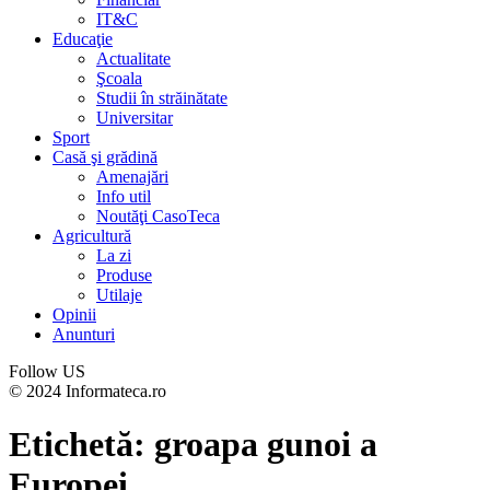
IT&C
Educaţie
Actualitate
Şcoala
Studii în străinătate
Universitar
Sport
Casă şi grădină
Amenajări
Info util
Noutăţi CasoTeca
Agricultură
La zi
Produse
Utilaje
Opinii
Anunturi
Follow US
© 2024 Informateca.ro
Etichetă:
groapa gunoi a
Europei