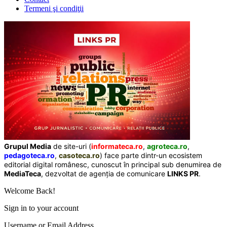
Termeni şi condiţii
Grupul Media
de site-uri (
informateca.ro
,
agroteca.ro
,
pedagoteca.ro
,
casoteca.ro
) face parte dintr-un ecosistem
editorial digital românesc, cunoscut în principal sub denumirea de
MediaTeca
, dezvoltat de agenția de comunicare
LINKS PR
.
Welcome Back!
Sign in to your account
Username or Email Address