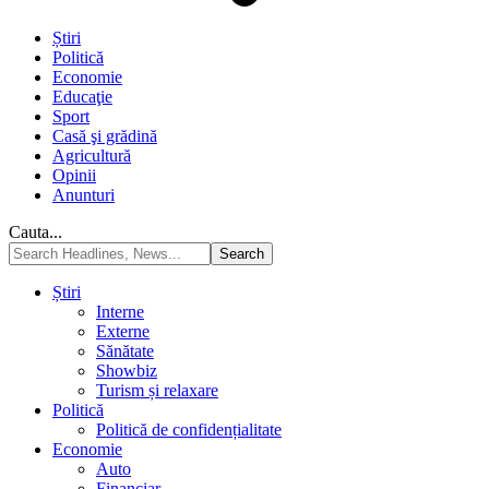
Știri
Politică
Economie
Educaţie
Sport
Casă şi grădină
Agricultură
Opinii
Anunturi
Cauta...
Știri
Interne
Externe
Sănătate
Showbiz
Turism și relaxare
Politică
Politică de confidențialitate
Economie
Auto
Financiar