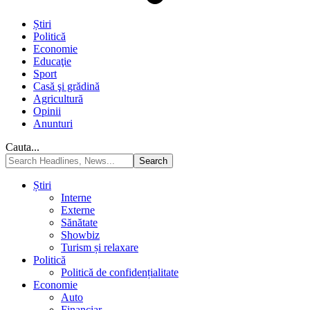
Știri
Politică
Economie
Educaţie
Sport
Casă şi grădină
Agricultură
Opinii
Anunturi
Cauta...
Știri
Interne
Externe
Sănătate
Showbiz
Turism și relaxare
Politică
Politică de confidențialitate
Economie
Auto
Financiar