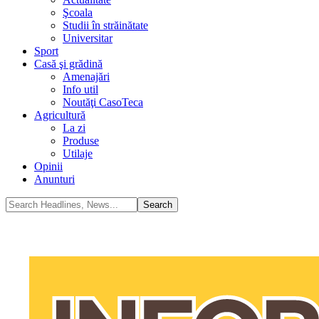
Şcoala
Studii în străinătate
Universitar
Sport
Casă şi grădină
Amenajări
Info util
Noutăţi CasoTeca
Agricultură
La zi
Produse
Utilaje
Opinii
Anunturi