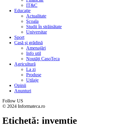
IT&C
Educaţie
Actualitate
Şcoala
Studii în străinătate
Universitar
Sport
Casă şi grădină
Amenajări
Info util
Noutăţi CasoTeca
Agricultură
La zi
Produse
Utilaje
Opinii
Anunturi
Follow US
© 2024 Informateca.ro
Etichetă:
invemtie