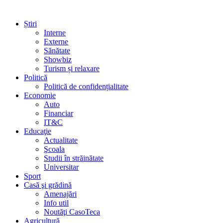
Știri
Interne
Externe
Sănătate
Showbiz
Turism și relaxare
Politică
Politică de confidențialitate
Economie
Auto
Financiar
IT&C
Educaţie
Actualitate
Şcoala
Studii în străinătate
Universitar
Sport
Casă şi grădină
Amenajări
Info util
Noutăţi CasoTeca
Agricultură