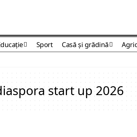
Educaţie
Sport
Casă şi grădină
Agri
iaspora start up 2026