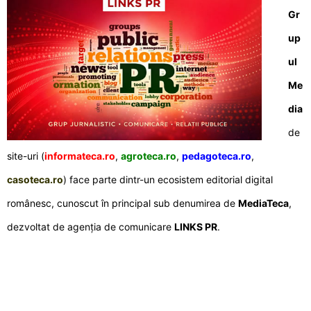
Gr
up
ul
Me
dia
de
site-uri (
informateca.ro
,
agroteca.ro
,
pedagoteca.ro
,
casoteca.ro
) face parte dintr-un ecosistem editorial digital
românesc, cunoscut în principal sub denumirea de
MediaTeca
,
dezvoltat de agenția de comunicare
LINKS PR
.