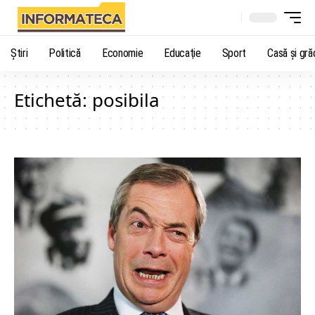
Știri
Politică
Economie
Educaţie
Sport
Casă şi gră
Etichetă:
posibila