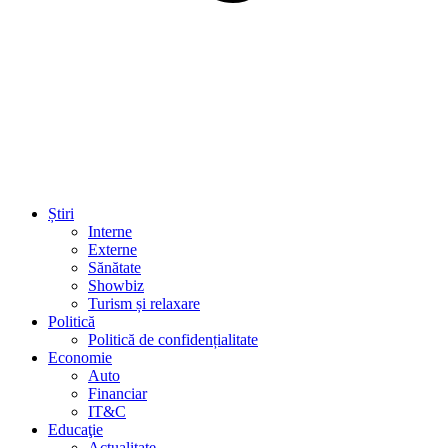
Știri
Interne
Externe
Sănătate
Showbiz
Turism și relaxare
Politică
Politică de confidențialitate
Economie
Auto
Financiar
IT&C
Educaţie
Actualitate