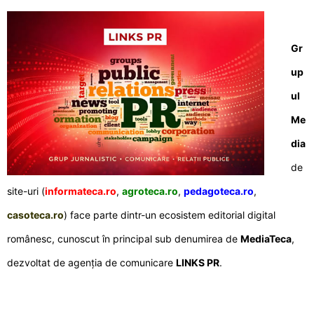
Gr
up
ul
Me
dia
de
site-uri (
informateca.ro
,
agroteca.ro
,
pedagoteca.ro
,
casoteca.ro
) face parte dintr-un ecosistem editorial digital
românesc, cunoscut în principal sub denumirea de
MediaTeca
,
dezvoltat de agenția de comunicare
LINKS PR
.