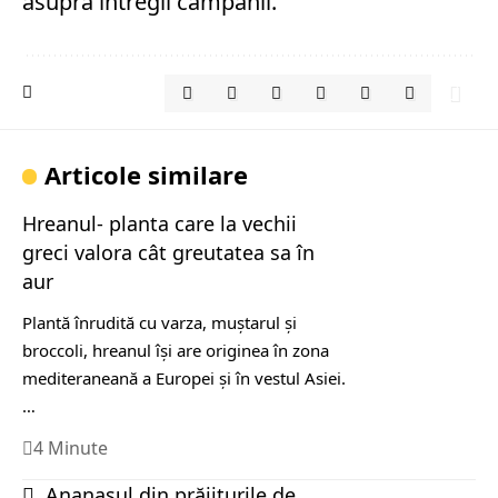
asupra întregii campanii.
Articole similare
Hreanul- planta care la vechii
greci valora cât greutatea sa în
aur
Plantă înrudită cu varza, muştarul şi
broccoli, hreanul îşi are originea în zona
mediteraneană a Europei şi în vestul Asiei.
…
4 Minute
Ananasul din prăjiturile de