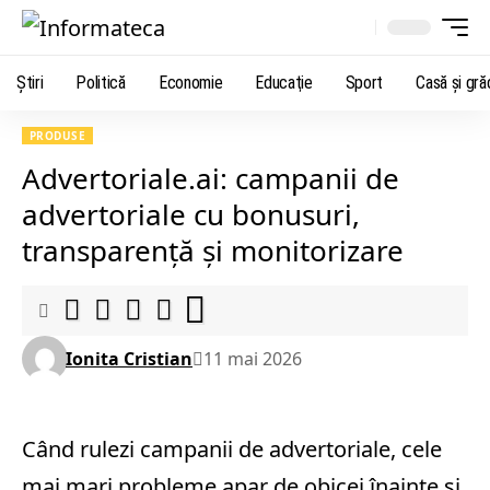
Știri
Politică
Economie
Educaţie
Sport
Casă şi gră
PRODUSE
Advertoriale.ai: campanii de
advertoriale cu bonusuri,
transparență și monitorizare
Ionita Cristian
11 mai 2026
Când rulezi campanii de advertoriale, cele
mai mari probleme apar de obicei înainte și