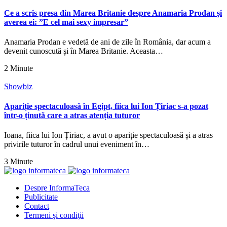
Ce a scris presa din Marea Britanie despre Anamaria Prodan și
averea ei: ”E cel mai sexy impresar”
Anamaria Prodan e vedetă de ani de zile în România, dar acum a
devenit cunoscută și în Marea Britanie. Aceasta…
2 Minute
Showbiz
Apariție spectaculoasă în Egipt, fiica lui Ion Țiriac s-a pozat
într-o ținută care a atras atenția tuturor
Ioana, fiica lui Ion Țiriac, a avut o apariție spectaculoasă și a atras
privirile tuturor în cadrul unui eveniment în…
3 Minute
Despre InformaTeca
Publicitate
Contact
Termeni şi condiţii