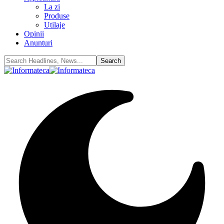
La zi
Produse
Utilaje
Opinii
Anunturi