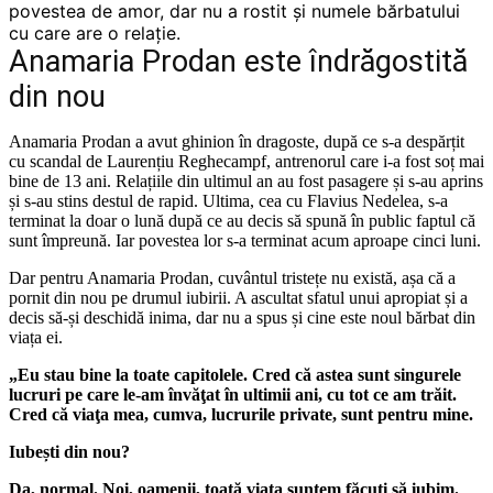
povestea de amor, dar nu a rostit și numele bărbatului
cu care are o relație.
Anamaria Prodan este îndrăgostită
din nou
Anamaria Prodan a avut ghinion în dragoste, după ce s-a despărțit
cu scandal de Laurențiu Reghecampf, antrenorul care i-a fost soț mai
bine de 13 ani. Relațiile din ultimul an au fost pasagere și s-au aprins
și s-au stins destul de rapid. Ultima, cea cu Flavius Nedelea, s-a
terminat la doar o lună după ce au decis să spună în public faptul că
sunt împreună. Iar povestea lor s-a terminat acum aproape cinci luni.
Dar pentru Anamaria Prodan, cuvântul tristețe nu există, așa că a
pornit din nou pe drumul iubirii. A ascultat sfatul unui apropiat și a
decis să-și deschidă inima, dar nu a spus și cine este noul bărbat din
viața ei.
„Eu stau bine la toate capitolele. Cred că astea sunt singurele
lucruri pe care le-am învăţat în ultimii ani, cu tot ce am trăit.
Cred că viaţa mea, cumva, lucrurile private, sunt pentru mine.
Iubești din nou?
Da, normal. Noi, oamenii, toată viaţa suntem făcuţi să iubim.