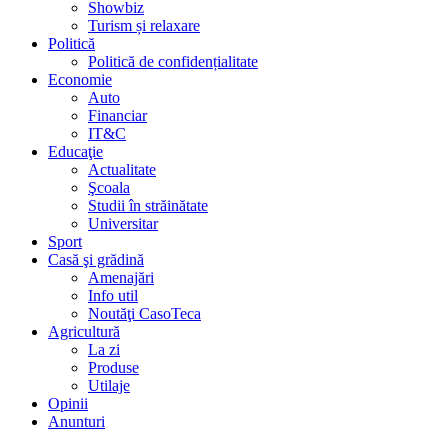
Showbiz
Turism și relaxare
Politică
Politică de confidențialitate
Economie
Auto
Financiar
IT&C
Educaţie
Actualitate
Şcoala
Studii în străinătate
Universitar
Sport
Casă şi grădină
Amenajări
Info util
Noutăţi CasoTeca
Agricultură
La zi
Produse
Utilaje
Opinii
Anunturi