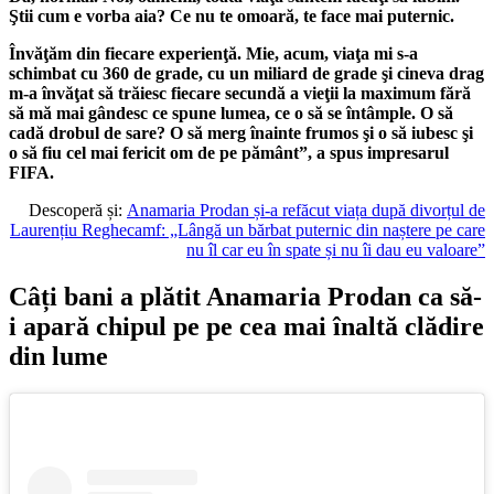
Ştii cum e vorba aia? Ce nu te omoară, te face mai puternic.
Învăţăm din fiecare experienţă. Mie, acum, viaţa mi s-a
schimbat cu 360 de grade, cu un miliard de grade şi cineva drag
m-a învăţat să trăiesc fiecare secundă a vieţii la maximum fără
să mă mai gândesc ce spune lumea, ce o să se întâmple. O să
cadă drobul de sare? O să merg înainte frumos şi o să iubesc şi
o să fiu cel mai fericit om de pe pământ”, a spus impresarul
FIFA.
Descoperă și:
Anamaria Prodan și-a refăcut viața după divorțul de
Laurențiu Reghecamf: „Lângă un bărbat puternic din naștere pe care
nu îl car eu în spate și nu îi dau eu valoare”
Câți bani a plătit Anamaria Prodan ca să-
i apară chipul pe pe cea mai înaltă clădire
din lume