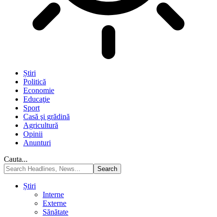
Știri
Politică
Economie
Educaţie
Sport
Casă şi grădină
Agricultură
Opinii
Anunturi
Cauta...
Știri
Interne
Externe
Sănătate