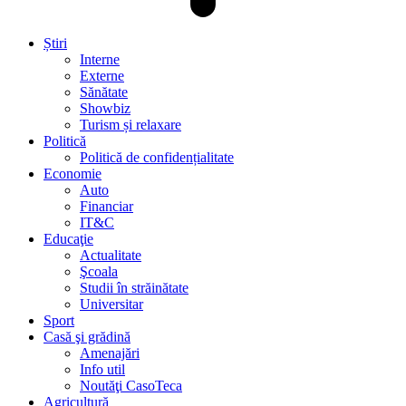
Știri
Interne
Externe
Sănătate
Showbiz
Turism și relaxare
Politică
Politică de confidențialitate
Economie
Auto
Financiar
IT&C
Educaţie
Actualitate
Şcoala
Studii în străinătate
Universitar
Sport
Casă şi grădină
Amenajări
Info util
Noutăţi CasoTeca
Agricultură