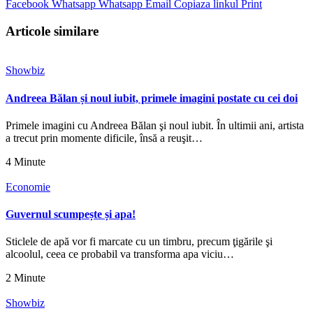
Facebook
Whatsapp
Whatsapp
Email
Copiaza linkul
Print
Articole similare
Showbiz
Andreea Bălan și noul iubit, primele imagini postate cu cei doi
Primele imagini cu Andreea Bălan şi noul iubit. În ultimii ani, artista
a trecut prin momente dificile, însă a reuşit…
4 Minute
Economie
Guvernul scumpește și apa!
Sticlele de apă vor fi marcate cu un timbru, precum ţigările şi
alcoolul, ceea ce probabil va transforma apa viciu…
2 Minute
Showbiz