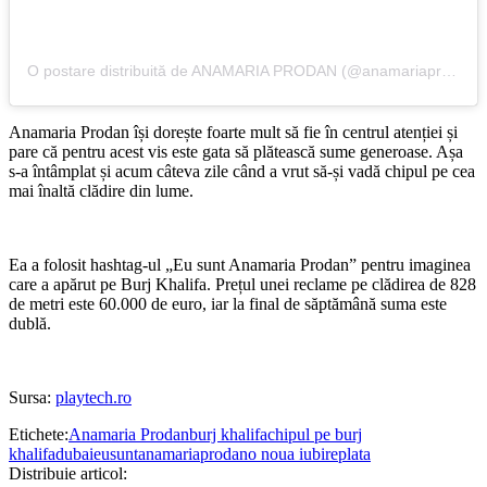
O postare distribuită de ANAMARIA PRODAN (@anamariaprodanreghecampf)
Anamaria Prodan își dorește foarte mult să fie în centrul atenției și
pare că pentru acest vis este gata să plătească sume generoase. Așa
s-a întâmplat și acum câteva zile când a vrut să-și vadă chipul pe cea
mai înaltă clădire din lume.
Ea a folosit hashtag-ul „Eu sunt Anamaria Prodan” pentru imaginea
care a apărut pe Burj Khalifa. Prețul unei reclame pe clădirea de 828
de metri este 60.000 de euro, iar la final de săptămână suma este
dublă.
Sursa:
playtech.ro
Etichete:
Anamaria Prodan
burj khalifa
chipul pe burj
khalifa
dubai
eusuntanamariaprodan
o noua iubire
plata
Distribuie articol: