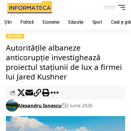
Știri
Politică
Economie
Educaţie
Sport
Casă şi gră
EXTERNE
Autorităţile albaneze
anticorupţie investighează
proiectul staţiunii de lux a firmei
lui Jared Kushner
Alexandru Ionescu
2 iunie 2026