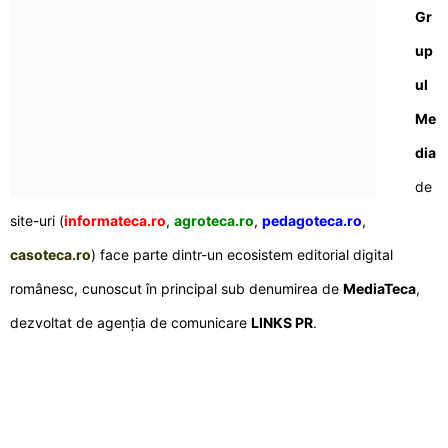
Gr
up
ul
Me
dia
de
site-uri (
informateca.ro
,
agroteca.ro
,
pedagoteca.ro
,
casoteca.ro
) face parte dintr-un ecosistem editorial digital
românesc, cunoscut în principal sub denumirea de
MediaTeca
,
dezvoltat de agenția de comunicare
LINKS PR
.