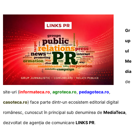
Gr
up
ul
Me
dia
de
site-uri (
informateca.ro
,
agroteca.ro
,
pedagoteca.ro
,
casoteca.ro
) face parte dintr-un ecosistem editorial digital
românesc, cunoscut în principal sub denumirea de
MediaTeca
,
dezvoltat de agenția de comunicare
LINKS PR
.