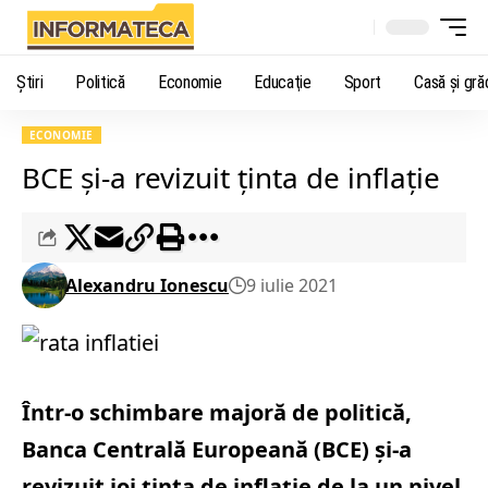
Știri
Politică
Economie
Educaţie
Sport
Casă şi gră
ECONOMIE
BCE şi-a revizuit ţinta de inflaţie
Alexandru Ionescu
9 iulie 2021
Într-o schimbare majoră de politică,
Banca Centrală Europeană (BCE) şi-a
revizuit joi ţinta de inflaţie de la un nivel