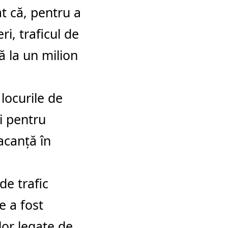
t că, pentru a
i, traficul de
ă la un milion
 locurile de
i pentru
vacanță în
de trafic
e a fost
lor legate de