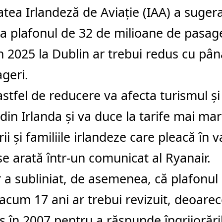
atea Irlandeză de Aviație (IAA) a sugera
a plafonul de 32 de milioane de pasager
n 2025 la Dublin ar trebui redus cu pân
geri.
astfel de reducere va afecta turismul și
in Irlanda și va duce la tarife mai mar
ii și familiile irlandeze care pleacă în 
se arată într-un comunicat al
Ryanair
.
 a subliniat, de asemenea, că plafonul 
t acum 17 ani ar trebui revizuit, deoarec
s în 2007 pentru a răspunde îngrijorări