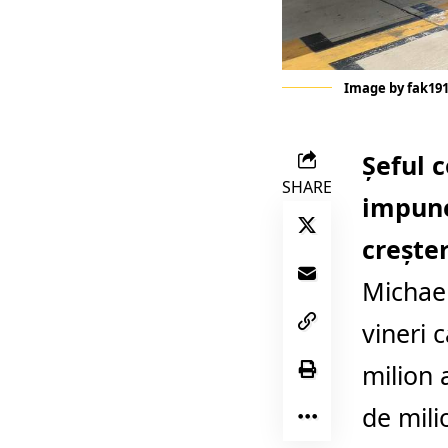
Image by fak191
Șeful 
SHARE
impune
creșter
Michael
vineri 
milion 
de mili