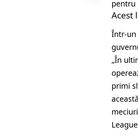
pentru
Acest 
Într-un
guvernu
„În ult
opereaz
primi s
aceast
meciuri
League”