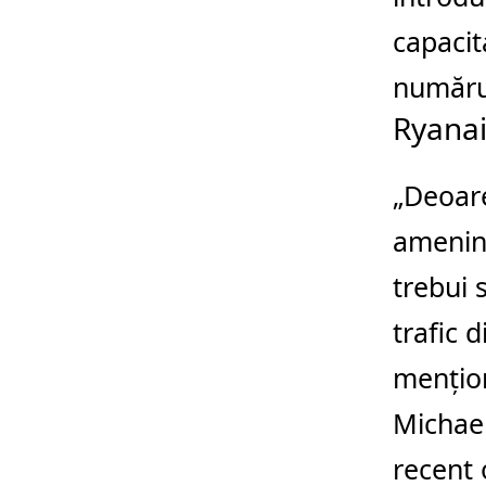
capacit
numărul
Ryanai
„Deoare
ameninț
trebui 
trafic 
mențio
Michael
recent 