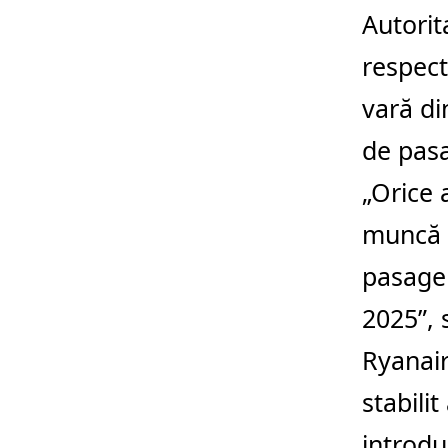
Autorit
respect
vară di
de pasa
„Orice 
muncă d
pasager
2025”, 
Ryanair
stabili
introdu