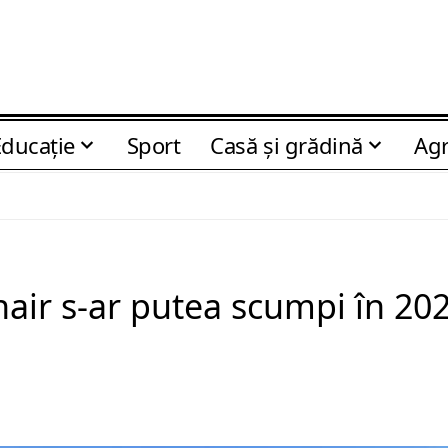
Educaţie
Sport
Casă şi grădină
Agr
nair s-ar putea scumpi în 20