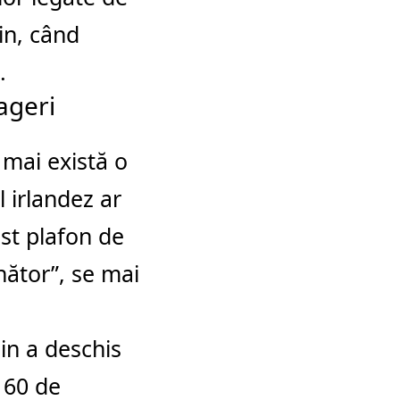
in, când
.
ageri
 mai există o
l irlandez ar
st plafon de
unător”, se mai
in a deschis
 60 de