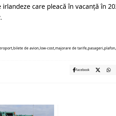
le irlandeze care pleacă în vacanță în 20
.
eroport
bilete de avion
low-cost
majorare de tarife
pasageri
plafon
Facebook