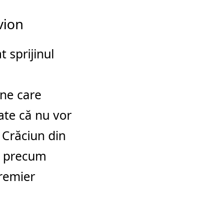
vion
 sprijinul
ene care
ate că nu vor
 Crăciun din
e precum
Premier