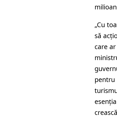
milioan
„Cu toa
să acți
care ar
ministr
guvernu
pentru 
turismu
esenția
crească