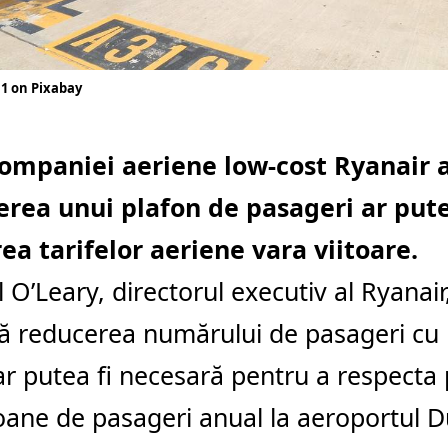
1 on Pixabay
companiei aeriene low-cost
Ryanair
a
rea unui plafon de pasageri ar pute
ea tarifelor aeriene vara viitoare.
 O’Leary, directorul executiv al Ryanair
că reducerea numărului de pasageri cu
ar putea fi necesară pentru a respecta 
oane de pasageri anual la aeroportul Dub