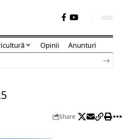
icultură
Opinii
Anunturi
25
Share