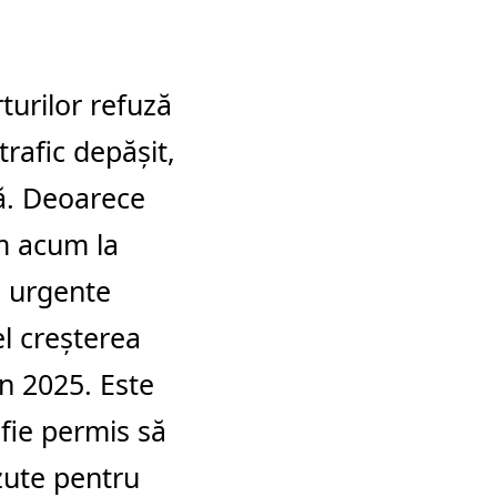
turilor refuză
rafic depășit,
că. Deoarece
ăm acum la
i urgente
l creșterea
în 2025. Este
 fie permis să
zute pentru