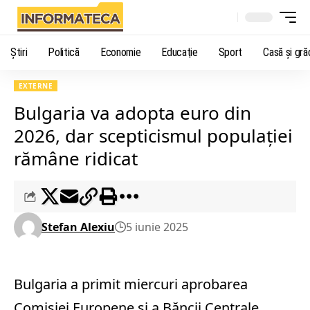
Știri
Politică
Economie
Educaţie
Sport
Casă şi gră
EXTERNE
Bulgaria va adopta euro din
2026, dar scepticismul populației
rămâne ridicat
Stefan Alexiu
5 iunie 2025
Bulgaria a primit miercuri aprobarea
Comisiei Europene și a Băncii Centrale