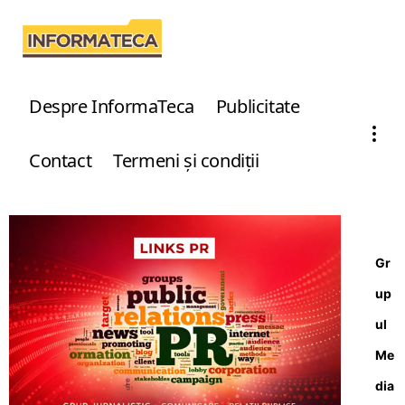
Despre InformaTeca
Publicitate
Contact
Termeni şi condiţii
Gr
up
ul
Me
dia