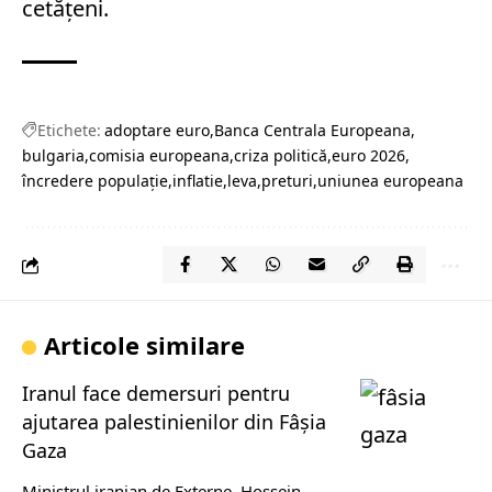
cetățeni.
Etichete:
adoptare euro
Banca Centrala Europeana
bulgaria
comisia europeana
criza politică
euro 2026
încredere populație
inflatie
leva
preturi
uniunea europeana
Articole similare
Iranul face demersuri pentru
ajutarea palestinienilor din Fâșia
Gaza
Ministrul iranian de Externe, Hossein