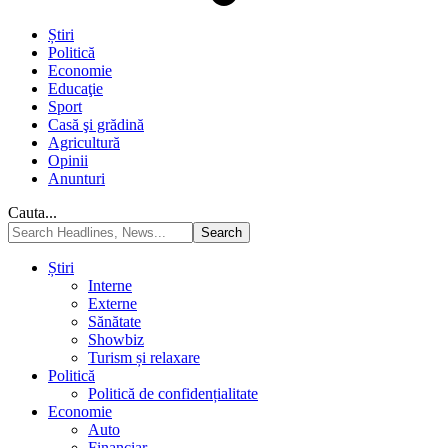
Știri
Politică
Economie
Educaţie
Sport
Casă şi grădină
Agricultură
Opinii
Anunturi
Cauta...
Știri
Interne
Externe
Sănătate
Showbiz
Turism și relaxare
Politică
Politică de confidențialitate
Economie
Auto
Financiar