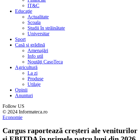
IT&C
Educaţie
Actualitate
Şcoala
Studii în străinătate
Universitar
Sport
Casă şi grădină
Amenajări
Info util
Noutăţi CasoTeca
Agricultură
La zi
Produse
Utilaje
Opinii
Anunturi
Follow US
© 2024 Informateca.ro
Economie
Cargus raportează creșteri ale veniturilor
și EBITDA în primele patru luni din 2026