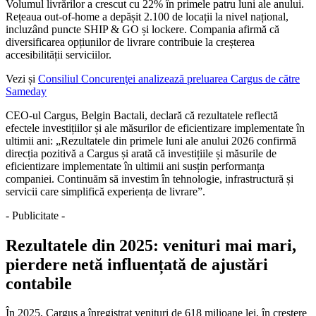
Volumul livrărilor a crescut cu 22% în primele patru luni ale anului.
Rețeaua out‑of‑home a depășit 2.100 de locații la nivel național,
incluzând puncte SHIP & GO și lockere. Compania afirmă că
diversificarea opțiunilor de livrare contribuie la creșterea
accesibilității serviciilor.
Vezi și
Consiliul Concurenţei analizează preluarea Cargus de către
Sameday
CEO‑ul Cargus, Belgin Bactali, declară că rezultatele reflectă
efectele investițiilor și ale măsurilor de eficientizare implementate în
ultimii ani: „Rezultatele din primele luni ale anului 2026 confirmă
direcția pozitivă a Cargus și arată că investițiile și măsurile de
eficientizare implementate în ultimii ani susțin performanța
companiei. Continuăm să investim în tehnologie, infrastructură și
servicii care simplifică experiența de livrare”.
- Publicitate -
Rezultatele din 2025: venituri mai mari,
pierdere netă influențată de ajustări
contabile
În 2025, Cargus a înregistrat venituri de 618 milioane lei, în creștere