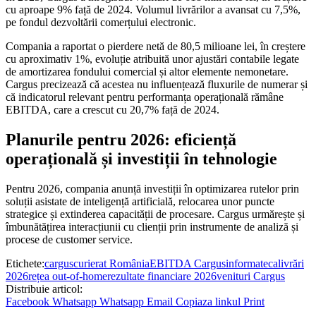
cu aproape 9% față de 2024. Volumul livrărilor a avansat cu 7,5%,
pe fondul dezvoltării comerțului electronic.
Compania a raportat o pierdere netă de 80,5 milioane lei, în creștere
cu aproximativ 1%, evoluție atribuită unor ajustări contabile legate
de amortizarea fondului comercial și altor elemente nemonetare.
Cargus precizează că acestea nu influențează fluxurile de numerar și
că indicatorul relevant pentru performanța operațională rămâne
EBITDA, care a crescut cu 20,7% față de 2024.
Planurile pentru 2026: eficiență
operațională și investiții în tehnologie
Pentru 2026, compania anunță investiții în optimizarea rutelor prin
soluții asistate de inteligență artificială, relocarea unor puncte
strategice și extinderea capacității de procesare. Cargus urmărește și
îmbunătățirea interacțiunii cu clienții prin instrumente de analiză și
procese de customer service.
Etichete:
cargus
curierat România
EBITDA Cargus
informateca
livrări
2026
rețea out-of-home
rezultate financiare 2026
venituri Cargus
Distribuie articol:
Facebook
Whatsapp
Whatsapp
Email
Copiaza linkul
Print