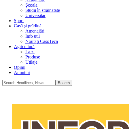
Şcoala
Studii în străinătate
Universitar
Sport
Casă şi grădină
Amenajări
Info util
Noutăţi CasoTeca
Agricultură
La zi
Produse
Utilaje
Opinii
Anunturi