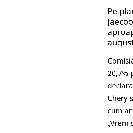
Pe pla
Jaecoo
aproap
august
Comisi
20,7% p
declara
Chery s
cum ar 
„Vrem 