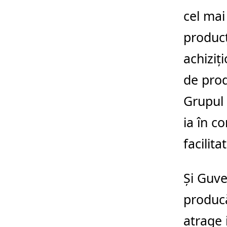
cel ma
producţ
achiziţ
de prod
Grupul 
ia în c
facilita
Şi Guve
producă
atrage i