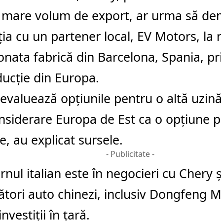
i mare volum de export, ar urma să d
ia cu un partener local, EV Motors, la 
ionata fabrică din Barcelona, Spania, p
ucţie din Europa.
evaluează opţiunile pentru o altă uzină 
onsiderare Europa de Est ca o opţiune 
te, au explicat sursele.
- Publicitate -
rnul italian este în negocieri cu Chery şi
tori auto chinezi, inclusiv Dongfeng M
nvestiţii în ţară.