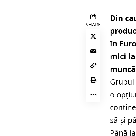
Din ca
SHARE
produc
în Euro
mici la
muncă
Grupul 
o opţiu
contine
să-şi p
Până la