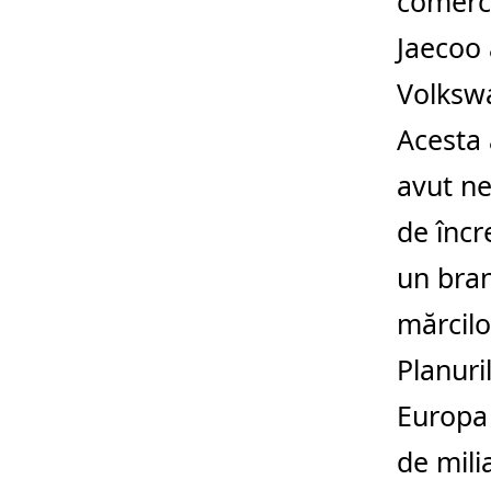
comerci
Jaecoo 
Volkswa
Acesta 
avut ne
de încr
un bran
mărcilo
Planuri
Europa 
de mili