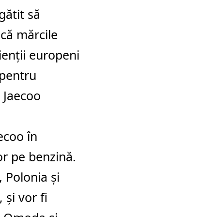
ătit să
 că mărcile
ienţii europeni
 pentru
 Jaecoo
ecoo în
or pe benzină.
 Polonia şi
şi vor fi