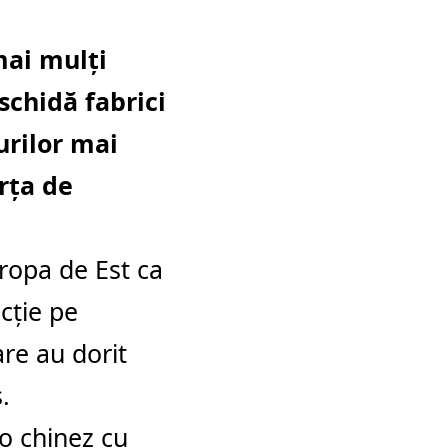
mai mulți
schidă fabrici
urilor mai
orța de
ropa de Est ca
cţie pe
re au dorit
.
to chinez cu