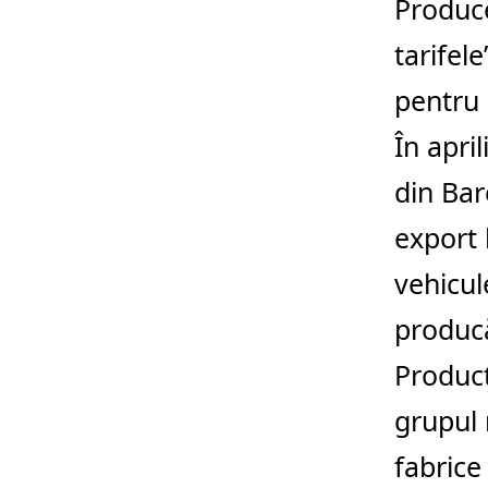
Produce
tarifel
pentru p
În apri
din Bar
export 
vehicul
producă
Producţ
grupul 
fabrice