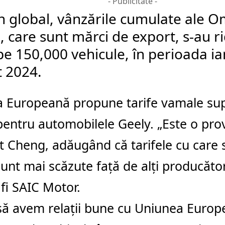
- Publicitate -
n global, vânzările cumulate ale O
, care sunt mărci de export, s-au ri
e 150,000 vehicule, în perioada ia
 2024.
a Europeană propune tarife vamale su
entru automobilele Geely. „Este o pro
t Cheng, adăugând că tarifele cu care 
unt mai scăzute faţă de alţi producător
fi SAIC Motor.
să avem relaţii bune cu Uniunea Europ