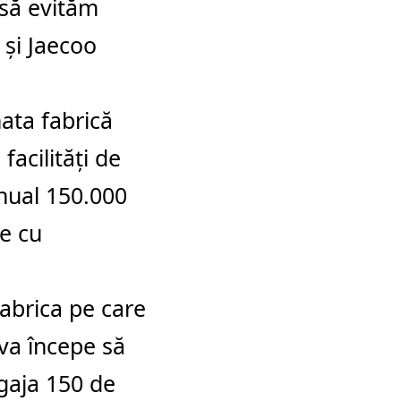
 să evităm
 şi Jaecoo
nata fabrică
facilităţi de
nual 150.000
te cu
fabrica pe care
 va începe să
gaja 150 de