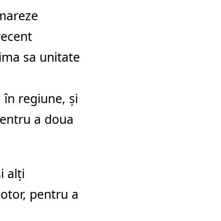
emareze
recent
rima sa unitate
în regiune, şi
pentru a doua
 alţi
otor, pentru a