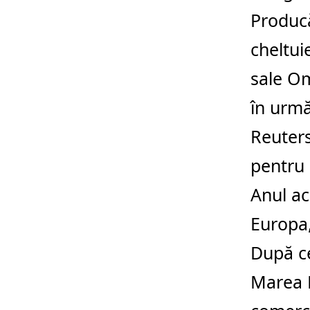
Producă
cheltui
sale Om
în urmă
Reuters
pentru p
Anul ac
Europa,
După ce
Marea B