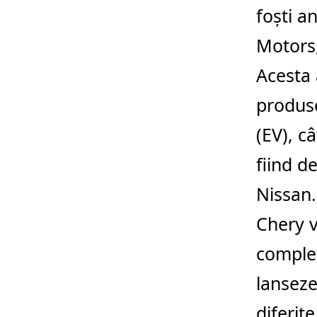
foşti a
Motors,
Acesta 
produse
(EV), c
fiind d
Nissan.
Chery v
complet
lanseze
diferit