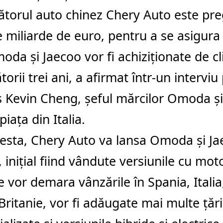
torul auto chinez Chery Auto este preg
e miliarde de euro, pentru a se asigura
oda şi Jaecoo vor fi achiziţionate de cl
torii trei ani, a afirmat într-un interviu
 Kevin Cheng, şeful mărcilor Omoda şi
iaţa din Italia.
esta, Chery Auto va lansa Omoda şi Ja
 iniţial fiind vândute versiunile cu mot
 vor demara vânzările în Spania, Italia,
ritanie, vor fi adăugate mai multe ţări, 