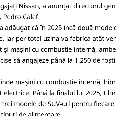
ngajaţi Nissan, a anunţat directorul gen
 Pedro Calef.
a adăugat că în 2025 încă două modele
, iar per total uzina va fabrica atât veh
ât şi maşini cu combustie internă, amb
ecise să angajeze până la 1.250 de foşti
inde maşini cu combustie internă, hibri
 electrice. Până la finalul lui 2025, Che
 trei modele de SUV-uri pentru fiecare
e tipuri de alimentare.