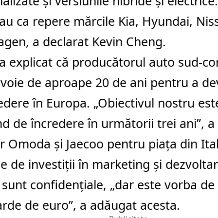
alizate şi versiunile hibride şi electric
au ca repere mărcile Kia, Hyundai, Niss
gen, a declarat Kevin Cheng.
a explicat că producătorul auto sud-co
voie de aproape 20 de ani pentru a de
edere în Europa. „Obiectivul nostru est
d de încredere în următorii trei ani”, a
r Omoda şi Jaecoo pentru piaţa din Ital
le de investiţii în marketing şi dezvolta
sunt confidenţiale, „dar este vorba d
arde de euro”, a adăugat acesta.