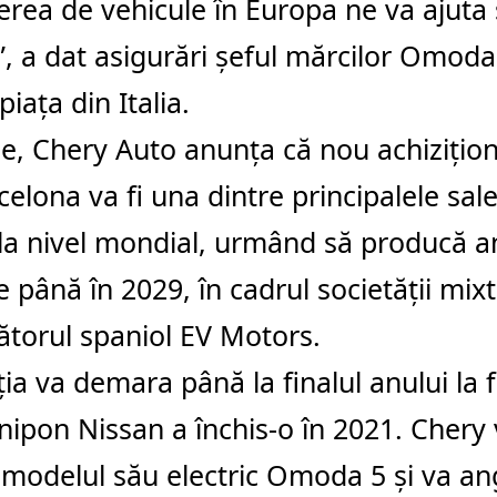
rea de vehicule în Europa ne va ajuta
e”, a dat asigurări şeful mărcilor Omoda
iaţa din Italia.
lie, Chery Auto anunţa că nou achiziţio
celona va fi una dintre principalele sale 
la nivel mondial, urmând să producă a
e până în 2029, în cadrul societăţii mix
torul spaniol EV Motors.
ia va demara până la finalul anului la 
nipon Nissan a închis-o în 2021. Chery
 modelul său electric Omoda 5 şi va an