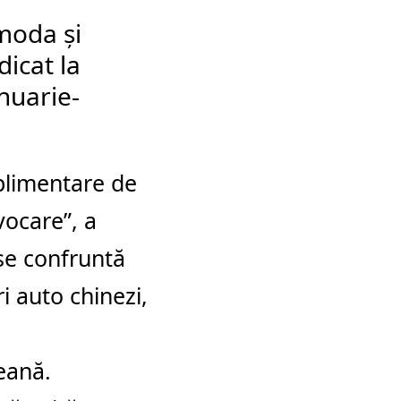
moda şi
dicat la
nuarie-
plimentare de
vocare”, a
se confruntă
i auto chinezi,
eană.