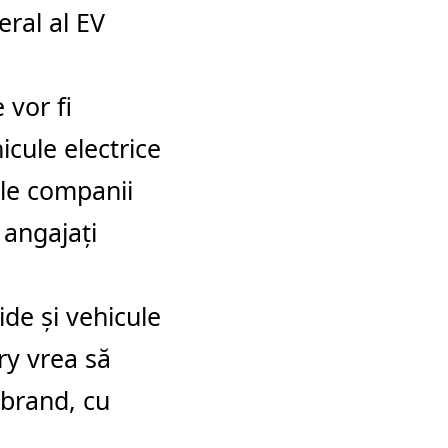
eral al EV
 vor fi
icule electrice
ele companii
 angajaţi
de şi vehicule
ry vrea să
 brand, cu