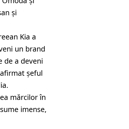
e. Omoda şi
an şi
reean Kia a
veni un brand
e de a deveni
 afirmat şeful
ia.
rea mărcilor în
e sume imense,