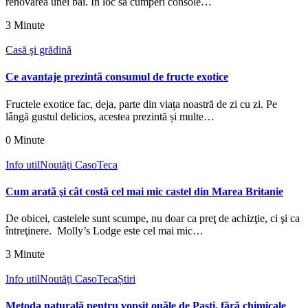
renovarea unei băi. În loc să cumperi console…
3 Minute
Casă şi grădină
Ce avantaje prezintă consumul de fructe exotice
Fructele exotice fac, deja, parte din viața noastră de zi cu zi. Pe
lângă gustul delicios, acestea prezintă și multe…
0 Minute
Info util
Noutăţi CasoTeca
Cum arată şi cât costă cel mai mic castel din Marea Britanie
De obicei, castelele sunt scumpe, nu doar ca preţ de achizţie, ci şi ca
întreţinere. Molly’s Lodge este cel mai mic…
3 Minute
Info util
Noutăţi CasoTeca
Știri
Metoda naturală pentru vopsit ouăle de Paști, fără chimicale