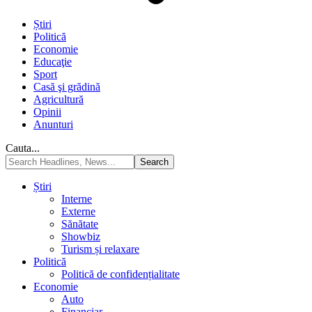
Știri
Politică
Economie
Educaţie
Sport
Casă şi grădină
Agricultură
Opinii
Anunturi
Cauta...
Știri
Interne
Externe
Sănătate
Showbiz
Turism și relaxare
Politică
Politică de confidențialitate
Economie
Auto
Financiar