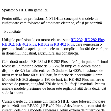
Spalator STIHL din gama RE
Pentru utilizarea profesională, STIHL a conceput 6 modele de
curățătoare care folosesc atât motoare electrice, cât și pe benzină.
- Publicitate -
Utilajele profesionale cu motor electric sunt
RE 232, RE 282 Plus,
RE 362, RE 462 Plus, RB302 și RB 402 Plus
, care generează o
presiune înaltă a apei, pentru cele mai complicate lucrări de curățire
în domeniul industrial, agricultură sau construcții.
Cele două modele RE 232 si RE 282 Plus diferă prin putere. Primul
folosește un motor electric de 3,3 kw, în timp ce al doilea model
dispune de 3,5 kw, alimentarea făcându-se la 400V. Presiunea de
lucru variază între 60 si 160 bari, în funcție de necesitățile lucrării.
Modelul RE 362 ajunge la 180 de bari, iar RE 462 Plus mai are o
rezervă de putere, atingând 220 de bari, în “forjă” maximă. Pentru
ambele modele presiunea de lucru este reglabilă atât de la duză, cât
şi de la aparat.
Curățătoarele cu presiune din gama STIHL, care folosesc motoare
pe benzină sunt RB302 și RB402 Plus. Adevărate super-mașini de
curățat, cele două modele generează jeturi extrem de puternice de