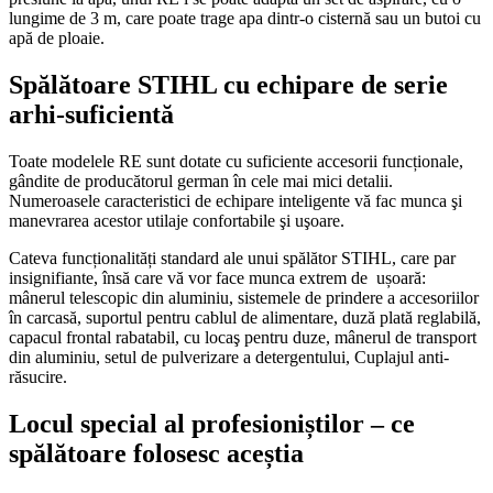
lungime de 3 m, care poate trage apa dintr-o cisternă sau un butoi cu
apă de ploaie.
Spălătoare STIHL cu echipare de serie
arhi-suficientă
Toate modelele RE sunt dotate cu suficiente accesorii funcționale,
gândite de producătorul german în cele mai mici detalii.
Numeroasele caracteristici de echipare inteligente vă fac munca şi
manevrarea acestor utilaje confortabile şi uşoare.
Cateva funcționalități standard ale unui spălător STIHL, care par
insignifiante, însă care vă vor face munca extrem de ușoară:
mânerul telescopic din aluminiu, sistemele de prindere a accesoriilor
în carcasă, suportul pentru cablul de alimentare, duză plată reglabilă,
capacul frontal rabatabil, cu locaş pentru duze, mânerul de transport
din aluminiu, setul de pulverizare a detergentului, Cuplajul anti-
răsucire.
Locul special al profesioniștilor – ce
spălătoare folosesc aceștia