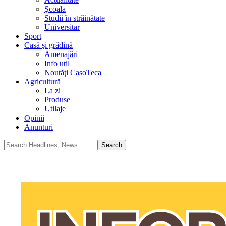
Şcoala
Studii în străinătate
Universitar
Sport
Casă şi grădină
Amenajări
Info util
Noutăţi CasoTeca
Agricultură
La zi
Produse
Utilaje
Opinii
Anunturi