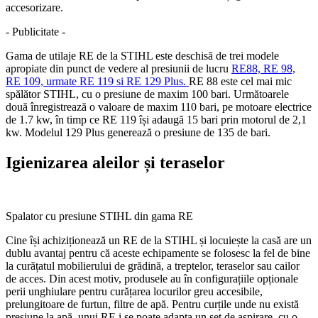
accesorizare.
- Publicitate -
Gama de utilaje RE de la STIHL este deschisă de trei modele
apropiate din punct de vedere al presiunii de lucru
RE88, RE 98,
RE 109, urmate RE 119 si RE 129 Plus.
RE 88 este cel mai mic
spălător STIHL, cu o presiune de maxim 100 bari. Următoarele
două înregistrează o valoare de maxim 110 bari, pe motoare electrice
de 1.7 kw, în timp ce RE 119 își adaugă 15 bari prin motorul de 2,1
kw. Modelul 129 Plus generează o presiune de 135 de bari.
Igienizarea aleilor și teraselor
Spalator cu presiune STIHL din gama RE
Cine își achiziționează un RE de la STIHL și locuiește la casă are un
dublu avantaj pentru că aceste echipamente se folosesc la fel de bine
la curățatul mobilierului de grădină, a treptelor, teraselor sau cailor
de acces. Din acest motiv, produsele au în configurațiile opționale
perii unghiulare pentru curățarea locurilor greu accesibile,
prelungitoare de furtun, filtre de apă. Pentru curțile unde nu există
presiune la apă, unui RE i se poate adapta un set de aspirare, cu o