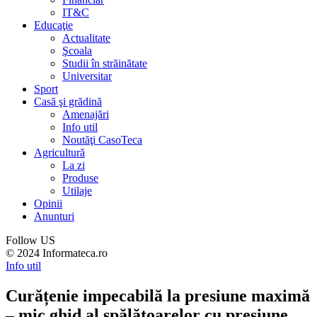
IT&C
Educaţie
Actualitate
Şcoala
Studii în străinătate
Universitar
Sport
Casă şi grădină
Amenajări
Info util
Noutăţi CasoTeca
Agricultură
La zi
Produse
Utilaje
Opinii
Anunturi
Follow US
© 2024 Informateca.ro
Info util
Curățenie impecabilă la presiune maximă
– mic ghid al spălătoarelor cu presiune