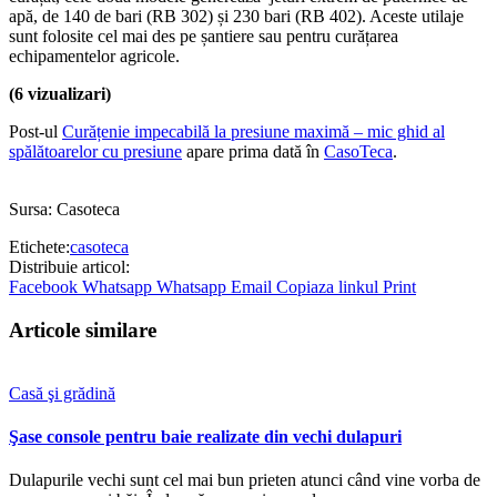
apă, de 140 de bari (RB 302) și 230 bari (RB 402). Aceste utilaje
sunt folosite cel mai des pe șantiere sau pentru curățarea
echipamentelor agricole.
(6 vizualizari)
Post-ul
Curățenie impecabilă la presiune maximă – mic ghid al
spălătoarelor cu presiune
apare prima dată în
CasoTeca
.
Sursa: Casoteca
Etichete:
casoteca
Distribuie articol:
Facebook
Whatsapp
Whatsapp
Email
Copiaza linkul
Print
Articole similare
Casă şi grădină
Şase console pentru baie realizate din vechi dulapuri
Dulapurile vechi sunt cel mai bun prieten atunci când vine vorba de