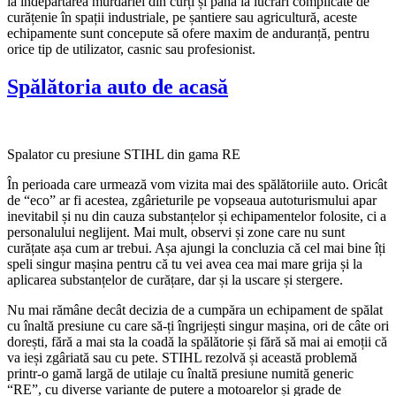
la îndepărtarea murdăriei din curți și până la lucrări complicate de
curățenie în spații industriale, pe șantiere sau agricultură, aceste
echipamente sunt concepute să ofere maxim de anduranță, pentru
orice tip de utilizator, casnic sau profesionist.
Spălătoria auto de acasă
Spalator cu presiune STIHL din gama RE
În perioada care urmează vom vizita mai des spălătoriile auto. Oricât
de “eco” ar fi acestea, zgârieturile pe vopseaua autoturismului apar
inevitabil și nu din cauza substanțelor și echipamentelor folosite, ci a
personalului neglijent. Mai mult, observi și zone care nu sunt
curățate așa cum ar trebui. Așa ajungi la concluzia că cel mai bine îți
speli singur mașina pentru că tu vei avea cea mai mare grija și la
aplicarea substanțelor de curățare, dar și la uscare și stergere.
Nu mai rămâne decât decizia de a cumpăra un echipament de spălat
cu înaltă presiune cu care să-ți îngrijești singur mașina, ori de câte ori
dorești, fără a mai sta la coadă la spălătorie și fără să mai ai emoții că
va ieși zgâriată sau cu pete. STIHL rezolvă și această problemă
printr-o gamă largă de utilaje cu înaltă presiune numită generic
“RE”, cu diverse variante de putere a motoarelor și grade de