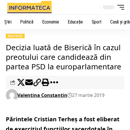
Știri
Politică
Economie
Educaţie
Sport
Casă şi gră
POLITICĂ
Decizia luată de Biserică în cazul
preotului care candidează din
partea PSD la europarlamentare
Valentina Constantin
27 martie 2019
Părintele Cristian Terheş a fost eliberat
de exerciţiul funcţiilor sacerdotale în