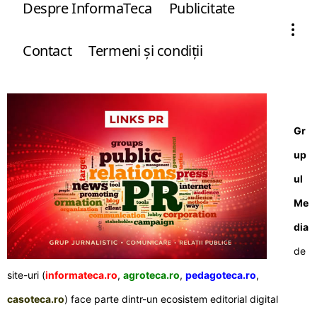
Despre InformaTeca
Publicitate
Contact
Termeni şi condiţii
Gr
up
ul
Me
dia
de
site-uri (
informateca.ro
,
agroteca.ro
,
pedagoteca.ro
,
casoteca.ro
) face parte dintr-un ecosistem editorial digital