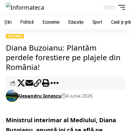
Știri
Politică
Economie
Educaţie
Sport
Casă şi gră
INTERNE
Diana Buzoianu: Plantăm
perdele forestiere pe plajele din
România!
Alexandru Ionescu
4 iunie 2026
Ministrul interimar al Mediului, Diana
Buzoianu, anunţă joi că se află pe