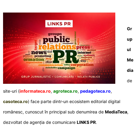
Gr
up
ul
Me
dia
de
site-uri (
informateca.ro
,
agroteca.ro
,
pedagoteca.ro
,
casoteca.ro
) face parte dintr-un ecosistem editorial digital
românesc, cunoscut în principal sub denumirea de
MediaTeca
,
dezvoltat de agenția de comunicare
LINKS PR
.