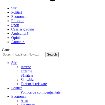
Știri
Politică
Economie
Educaţie
Sport
Casă şi grădină
Agricultură
Opinii
Anunturi
Cauta...
Știri
Interne
Externe
Sănătate
Showbiz
Turism și relaxare
Politică
Politică de confidențialitate
Economie
Auto
Financiar