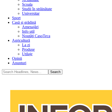
Şcoala
Studii în străinătate
Universitar
Sport
Casă şi grădină
Amenajări
Info util
Noutăţi CasoTeca
Agricultură
La zi
Produse
Utilaje
Opinii
Anunturi