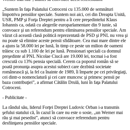
„Suntem în faţa Palatului Cotroceni cu 135.000 de semnături
împotriva pensiilor speciale. Suntem noi aici, cei din Dreapta Unită,
USR, PMP şi Forţa Dreptei pentru a îi cere preşedintelui Klaus
Iohannis ca, odată cu alegerile europarlamentare din 9 iunie, să
convoace şi un referendum pentru eliminarea pensiilor speciale. Am
văzut că această clasă politică reprezentată de PSD şi PNL nu vrea şi
nu poate să elimine aceste pensii sfidătoare. Cea mai mare dintre ele
a ajuns la 58.000 lei pe lună, în timp ce peste un milion de oameni
trăiesc cu sub 1.100 de lei pe lună. Pensionari speciali ca domnul
preşedinte al PNL Nicolae Ciucă are 19.000 lei, tocmai i-a fost
crescută cu 13% pensia specială. Cerem ca poporul român să se
poată pronunţa asupra acestui subiect care dezbină societate
românească şi, la fel ca înainte de 1989, îi împarte pe cei privilegiaţi,
cei dintr-o nomenclatură şi cei care muncesc şi primesc pensii pe
baza contribuţiei”, a afirmat Cătălin Drulă, luni în faţa Palatului
Cotroceni.
- Publicitate -
La rândul său, liderul Forţei Dreptei Ludovic Orban i-a transmis
şefului statului că, în cazul în care nu este o sosie, „un Werner mai
rău şi mai pesedist”, atunci să convoace referendum pentru
desfiinţarea pensiilor speciale.