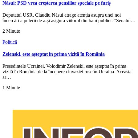
Năsui: PSD vrea creșterea pensiilor speciale pe furiș
Deputatul USR, Claudiu Năsui atrage atenția asupra unei noi
încercări a puterii de a-și asigura viitorul din bani publici. ”Senatul…
2 Minute
Politică
Zelenski, este așteptat în prima vizită în România
Președintele Ucrainei, Volodimir Zelenski, este așteptat în prima
vizită în România de la începerea invaziei ruse în Ucraina. Aceasta
ar…
1 Minute