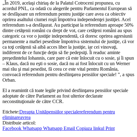
„În 2019, acelaşi chiriaş de la Palatul Cotroceni propunea, cu
acordul PNL, ca odată cu alegerile pentru Parlamentul European să
se desfăşoare un referendum pentru justiţie care avea ca obiectiv
oprirea asaltului ciumei roşii împotriva independenţei justiţiei. Acel
referendum s-a desfăşurat. Au participat la referendum aproape 50%
dintre cetăţenii români cu drept de vot, care cetăţeni români au spus
categoric ca vor o justiţie independentă, că doresc oprirea agresiunii
permanente a mafiei pesediste împotriva sistemului de justiţie, că vor
ca toţi cetăţenii să aibă acces liber la justiţie, iar cei vinovaţi,
indiferent de ce funcţie deţin să fie pedepsiţi. Îi readuc aminte
preşedintelui Iohannis, care pare că este înlocuit cu o sosie, şi îi spun
– Klaus, dacă nu eşti o sosie, dacă nu ai fost înlocuit cu un Werner
mai rău şi mai pesedist, fă ceea ce este vital pentru România,
convoacă referendum pentru desfiinţarea pensiilor speciale! ”, a spus
Orban.
El a reamintit că toate legile privind desfiinţarea pensiilor speciale
adoptate de către Parlament au fost ulterior declarate
neconstituţionale de către CCR.
Etichete:
Dreapta Unită
pensiilor speciale
referendum pentru
eliminarea
vrea
Distribuie articol:
Facebook
Whatsapp
Whatsapp
Email
Copiaza linkul
Print