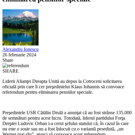
Alexandru Ionescu
26 februarie 2024
Share
SHARE
Liderii Alianţei Dreapta Unită au depus la Cotroceni solicitarea
oficială prin care îi cer preşedintelui Klaus Iohannis să convoace
referendum pentru eliminarea pensiilor speciale.
Preşedintele USR Cătălin Drulă a anunţat că au fost strânse 135.000
de semnături pentru acest lucru. Totodată, liderul partidului Forţa
Dreptei Ludovic Orban i-a cerut şefului statului că, în cazul în care
nu este o sosie sau nu a fost înlocuit cu o variantă pesedistă, „un
Werner mai rău”, atunci să convoace acest referendum.