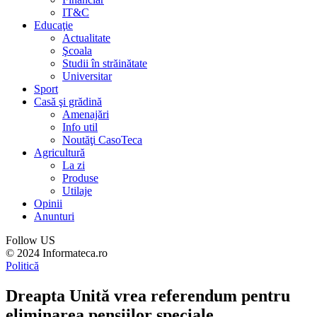
IT&C
Educaţie
Actualitate
Şcoala
Studii în străinătate
Universitar
Sport
Casă şi grădină
Amenajări
Info util
Noutăţi CasoTeca
Agricultură
La zi
Produse
Utilaje
Opinii
Anunturi
Follow US
© 2024 Informateca.ro
Politică
Dreapta Unită vrea referendum pentru
eliminarea pensiilor speciale