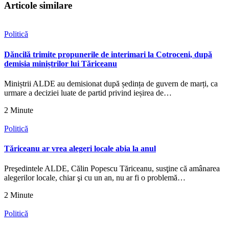
Articole similare
Politică
Dăncilă trimite propunerile de interimari la Cotroceni, după
demisia miniștrilor lui Tăriceanu
Miniștrii ALDE au demisionat după ședința de guvern de marți, ca
urmare a deciziei luate de partid privind ieșirea de…
2 Minute
Politică
Tăriceanu ar vrea alegeri locale abia la anul
Preşedintele ALDE, Călin Popescu Tăriceanu, susţine că amânarea
alegerilor locale, chiar şi cu un an, nu ar fi o problemă…
2 Minute
Politică