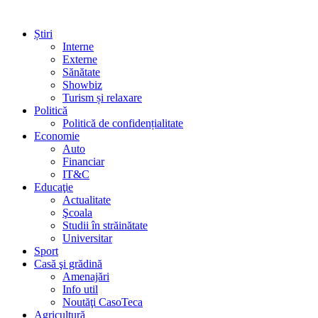
Știri
Interne
Externe
Sănătate
Showbiz
Turism și relaxare
Politică
Politică de confidențialitate
Economie
Auto
Financiar
IT&C
Educaţie
Actualitate
Şcoala
Studii în străinătate
Universitar
Sport
Casă şi grădină
Amenajări
Info util
Noutăţi CasoTeca
Agricultură