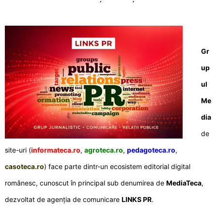
Gr
up
ul
Me
dia
de
site-uri (
informateca.ro
,
agroteca.ro
,
pedagoteca.ro
,
casoteca.ro
) face parte dintr-un ecosistem editorial digital
românesc, cunoscut în principal sub denumirea de
MediaTeca
,
dezvoltat de agenția de comunicare
LINKS PR
.