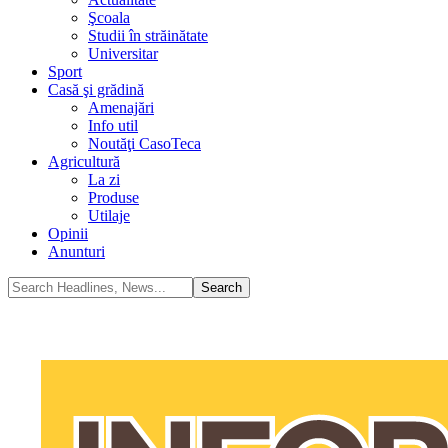
Şcoala
Studii în străinătate
Universitar
Sport
Casă şi grădină
Amenajări
Info util
Noutăţi CasoTeca
Agricultură
La zi
Produse
Utilaje
Opinii
Anunturi