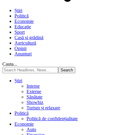
Știri
Politică
Economie
Educaţie
Sport
Casă şi grădină
Agricultură
Opinii
Anunturi
Cauta...
Știri
Interne
Externe
Sănătate
Showbiz
Turism și relaxare
Politică
Politică de confidențialitate
Economie
Auto
Financiar