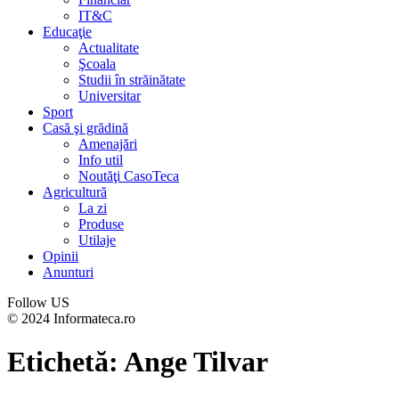
IT&C
Educaţie
Actualitate
Şcoala
Studii în străinătate
Universitar
Sport
Casă şi grădină
Amenajări
Info util
Noutăţi CasoTeca
Agricultură
La zi
Produse
Utilaje
Opinii
Anunturi
Follow US
© 2024 Informateca.ro
Etichetă:
Ange Tilvar