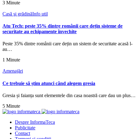
3 Minute
Casă şi grădină
Info util
Atu Tech: peste 35% dintre românii care dețin sisteme de
securitate au echipamente învechite
Peste 35% dintre românii care dețin un sistem de securitate acasă l-
au…
1 Minute
Amenajări
Ce trebuie să știm atunci când alegem gresia
Gresia și faianța sunt elementele din casa noastră care dau un plus…
5 Minute
Despre InformaTeca
Publicitate
Contact
Termeni şi condiţii