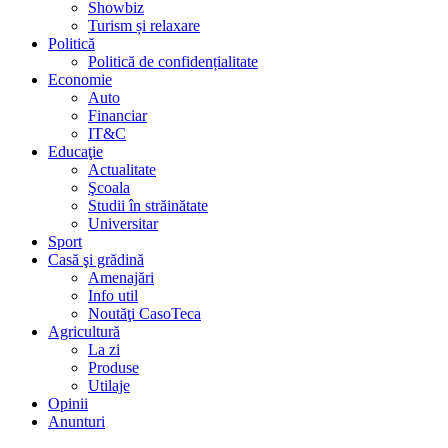
Showbiz
Turism și relaxare
Politică
Politică de confidențialitate
Economie
Auto
Financiar
IT&C
Educaţie
Actualitate
Şcoala
Studii în străinătate
Universitar
Sport
Casă şi grădină
Amenajări
Info util
Noutăţi CasoTeca
Agricultură
La zi
Produse
Utilaje
Opinii
Anunturi