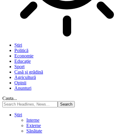
Știri
Politică
Economie
Educaţie
Sport
Casă şi grădină
Agricultură
Opinii
Anunturi
Cauta...
Știri
Interne
Externe
Sănătate