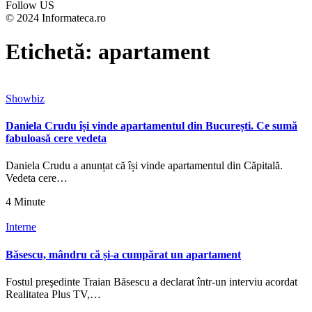
Follow US
© 2024 Informateca.ro
Etichetă:
apartament
Showbiz
Daniela Crudu își vinde apartamentul din București. Ce sumă
fabuloasă cere vedeta
Daniela Crudu a anunțat că își vinde apartamentul din Căpitală.
Vedeta cere…
4 Minute
Interne
Băsescu, mândru că și-a cumpărat un apartament
Fostul preşedinte Traian Băsescu a declarat într-un interviu acordat
Realitatea Plus TV,…