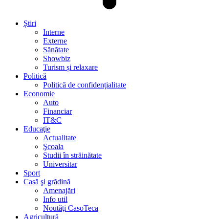
Știri
Interne
Externe
Sănătate
Showbiz
Turism și relaxare
Politică
Politică de confidențialitate
Economie
Auto
Financiar
IT&C
Educaţie
Actualitate
Şcoala
Studii în străinătate
Universitar
Sport
Casă şi grădină
Amenajări
Info util
Noutăţi CasoTeca
Agricultură