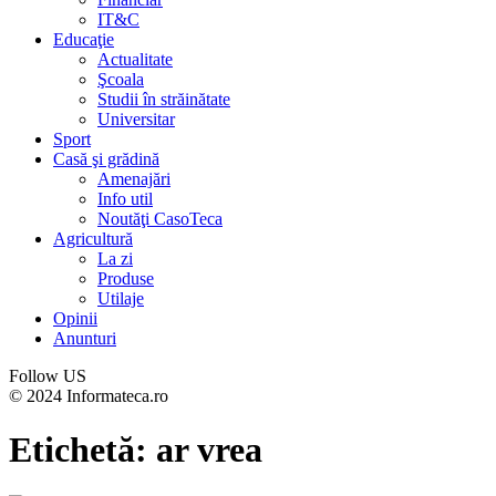
IT&C
Educaţie
Actualitate
Şcoala
Studii în străinătate
Universitar
Sport
Casă şi grădină
Amenajări
Info util
Noutăţi CasoTeca
Agricultură
La zi
Produse
Utilaje
Opinii
Anunturi
Follow US
© 2024 Informateca.ro
Etichetă:
ar vrea