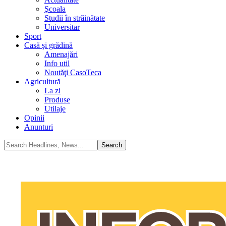
Şcoala
Studii în străinătate
Universitar
Sport
Casă şi grădină
Amenajări
Info util
Noutăţi CasoTeca
Agricultură
La zi
Produse
Utilaje
Opinii
Anunturi