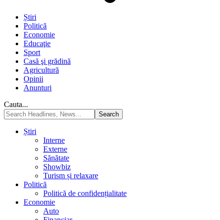
Știri
Politică
Economie
Educaţie
Sport
Casă şi grădină
Agricultură
Opinii
Anunturi
Cauta...
Știri
Interne
Externe
Sănătate
Showbiz
Turism și relaxare
Politică
Politică de confidențialitate
Economie
Auto
Financiar