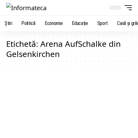
Știri
Politică
Economie
Educaţie
Sport
Casă şi gră
Etichetă:
Arena AufSchalke din
Gelsenkirchen