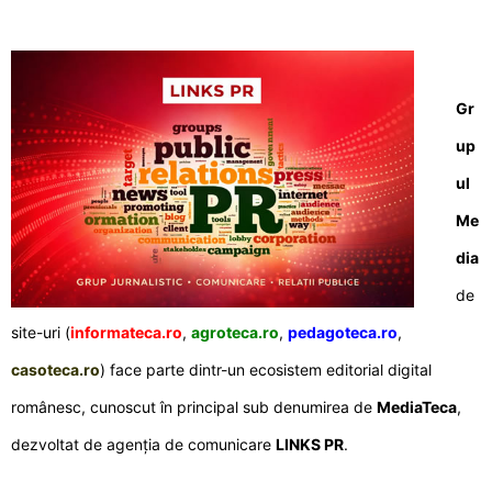
Gr
up
ul
Me
dia
de
site-uri (
informateca.ro
,
agroteca.ro
,
pedagoteca.ro
,
casoteca.ro
) face parte dintr-un ecosistem editorial digital
românesc, cunoscut în principal sub denumirea de
MediaTeca
,
dezvoltat de agenția de comunicare
LINKS PR
.