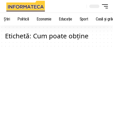
Știri
Politică
Economie
Educaţie
Sport
Casă şi gră
Etichetă:
Cum poate obține