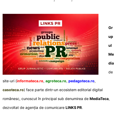
Gr
up
ul
Me
dia
de
site-uri (
informateca.ro
,
agroteca.ro
,
pedagoteca.ro
,
casoteca.ro
) face parte dintr-un ecosistem editorial digital
românesc, cunoscut în principal sub denumirea de
MediaTeca
,
dezvoltat de agenția de comunicare
LINKS PR
.