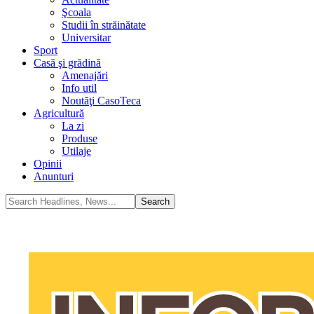
Şcoala
Studii în străinătate
Universitar
Sport
Casă şi grădină
Amenajări
Info util
Noutăţi CasoTeca
Agricultură
La zi
Produse
Utilaje
Opinii
Anunturi