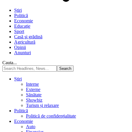
Știri
Politică
Economie
Educaţie
Sport
Casă şi grădină
Agricultură
Opinii
Anunturi
Cauta...
Știri
Interne
Externe
Sănătate
Showbiz
Turism și relaxare
Politică
Politică de confidențialitate
Economie
Auto
Financiar