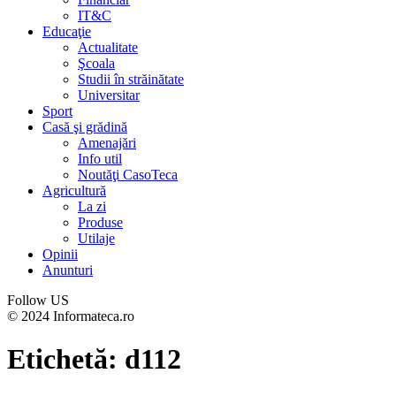
IT&C
Educaţie
Actualitate
Şcoala
Studii în străinătate
Universitar
Sport
Casă şi grădină
Amenajări
Info util
Noutăţi CasoTeca
Agricultură
La zi
Produse
Utilaje
Opinii
Anunturi
Follow US
© 2024 Informateca.ro
Etichetă:
d112