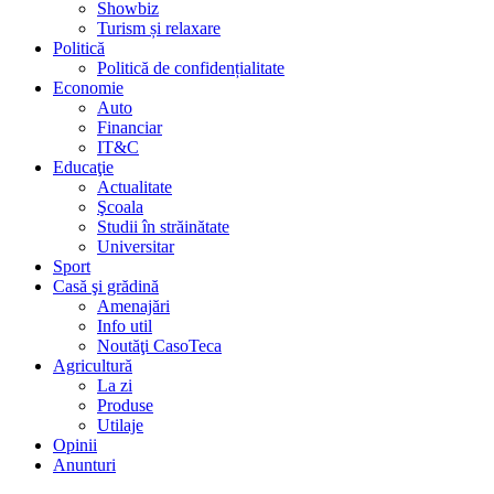
Showbiz
Turism și relaxare
Politică
Politică de confidențialitate
Economie
Auto
Financiar
IT&C
Educaţie
Actualitate
Şcoala
Studii în străinătate
Universitar
Sport
Casă şi grădină
Amenajări
Info util
Noutăţi CasoTeca
Agricultură
La zi
Produse
Utilaje
Opinii
Anunturi