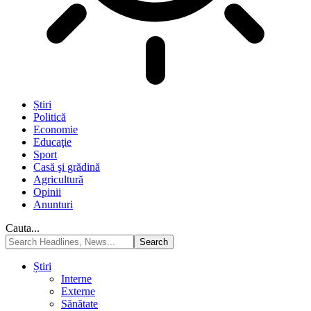
Știri
Politică
Economie
Educaţie
Sport
Casă şi grădină
Agricultură
Opinii
Anunturi
Cauta...
Știri
Interne
Externe
Sănătate