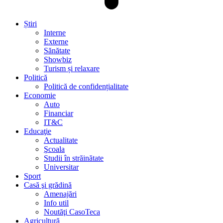
Știri
Interne
Externe
Sănătate
Showbiz
Turism și relaxare
Politică
Politică de confidențialitate
Economie
Auto
Financiar
IT&C
Educaţie
Actualitate
Şcoala
Studii în străinătate
Universitar
Sport
Casă şi grădină
Amenajări
Info util
Noutăţi CasoTeca
Agricultură