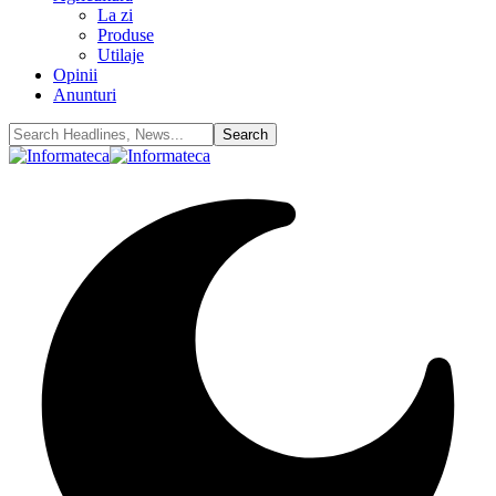
La zi
Produse
Utilaje
Opinii
Anunturi