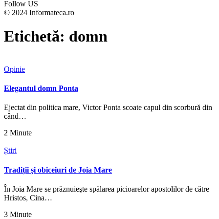
Follow US
© 2024 Informateca.ro
Etichetă:
domn
Opinie
Elegantul domn Ponta
Ejectat din politica mare, Victor Ponta scoate capul din scorbură din
când…
2 Minute
Știri
Tradiții și obiceiuri de Joia Mare
În Joia Mare se prăznuieşte spălarea picioarelor apostolilor de către
Hristos, Cina…
3 Minute