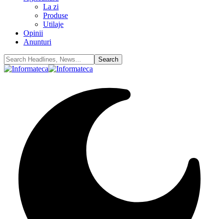
La zi
Produse
Utilaje
Opinii
Anunturi