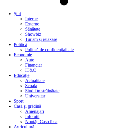
Știri
Interne
Externe
Sănătate
Showbiz
Turism și relaxare
Politică
Politică de confidențialitate
Economie
Auto
Financiar
IT&C
Educaţie
Actualitate
Şcoala
Studii în străinătate
Universitar
Sport
Casă şi grădină
Amenajări
Info util
Noutăţi CasoTeca
Agricultură