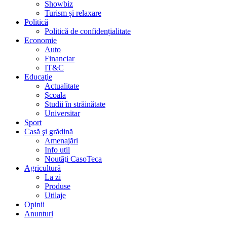
Showbiz
Turism și relaxare
Politică
Politică de confidențialitate
Economie
Auto
Financiar
IT&C
Educaţie
Actualitate
Şcoala
Studii în străinătate
Universitar
Sport
Casă şi grădină
Amenajări
Info util
Noutăţi CasoTeca
Agricultură
La zi
Produse
Utilaje
Opinii
Anunturi