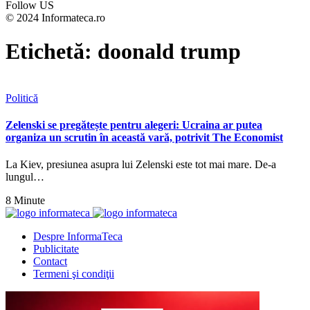
Follow US
© 2024 Informateca.ro
Etichetă:
doonald trump
Politică
Zelenski se pregătește pentru alegeri: Ucraina ar putea
organiza un scrutin în această vară, potrivit The Economist
La Kiev, presiunea asupra lui Zelenski este tot mai mare. De-a
lungul…
8 Minute
Despre InformaTeca
Publicitate
Contact
Termeni şi condiţii