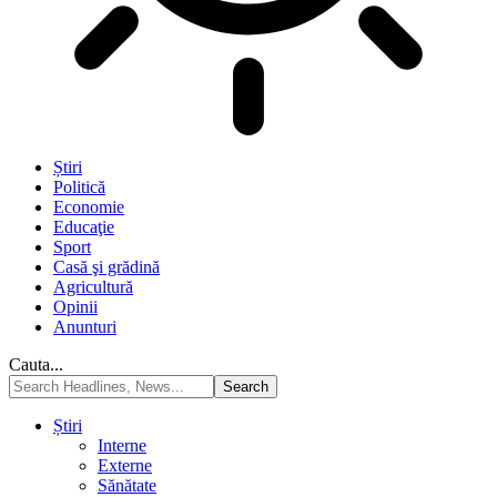
Știri
Politică
Economie
Educaţie
Sport
Casă şi grădină
Agricultură
Opinii
Anunturi
Cauta...
Știri
Interne
Externe
Sănătate