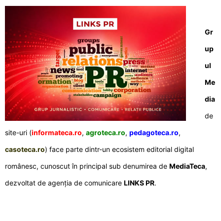
Gr
up
ul
Me
dia
de
site-uri (
informateca.ro
,
agroteca.ro
,
pedagoteca.ro
,
casoteca.ro
) face parte dintr-un ecosistem editorial digital
românesc, cunoscut în principal sub denumirea de
MediaTeca
,
dezvoltat de agenția de comunicare
LINKS PR
.