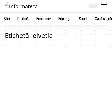
Știri
Politică
Economie
Educaţie
Sport
Casă şi gră
Etichetă:
elvetia