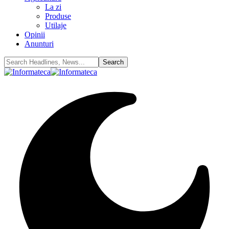
La zi
Produse
Utilaje
Opinii
Anunturi