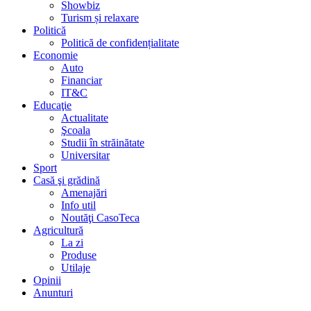
Showbiz
Turism și relaxare
Politică
Politică de confidențialitate
Economie
Auto
Financiar
IT&C
Educaţie
Actualitate
Şcoala
Studii în străinătate
Universitar
Sport
Casă şi grădină
Amenajări
Info util
Noutăţi CasoTeca
Agricultură
La zi
Produse
Utilaje
Opinii
Anunturi