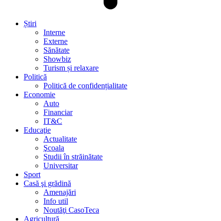
Știri
Interne
Externe
Sănătate
Showbiz
Turism și relaxare
Politică
Politică de confidențialitate
Economie
Auto
Financiar
IT&C
Educaţie
Actualitate
Şcoala
Studii în străinătate
Universitar
Sport
Casă şi grădină
Amenajări
Info util
Noutăţi CasoTeca
Agricultură