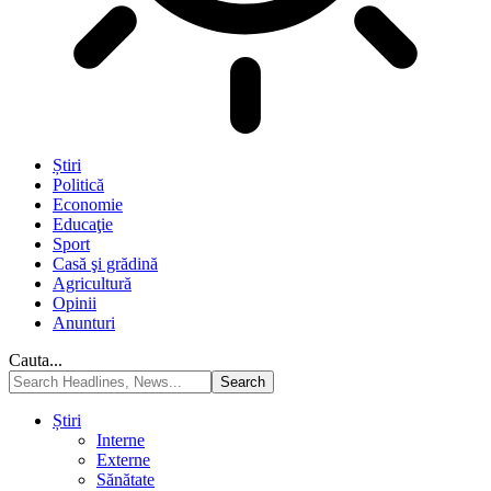
Știri
Politică
Economie
Educaţie
Sport
Casă şi grădină
Agricultură
Opinii
Anunturi
Cauta...
Știri
Interne
Externe
Sănătate