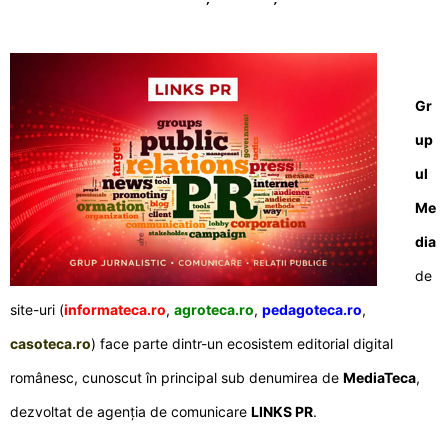
Gr
up
ul
Me
dia
de
site-uri (
informateca.ro
,
agroteca.ro
,
pedagoteca.ro
,
casoteca.ro
) face parte dintr-un ecosistem editorial digital
românesc, cunoscut în principal sub denumirea de
MediaTeca
,
dezvoltat de agenția de comunicare
LINKS PR
.