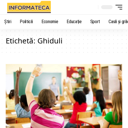
Știri
Politică
Economie
Educaţie
Sport
Casă şi gră
Etichetă:
Ghiduli