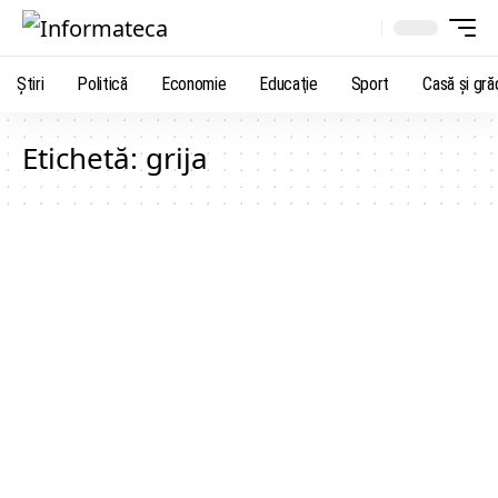
Știri
Politică
Economie
Educaţie
Sport
Casă şi gră
Etichetă:
grija