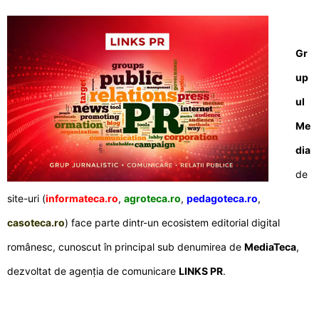
Gr
up
ul
Me
dia
de
site-uri (
informateca.ro
,
agroteca.ro
,
pedagoteca.ro
,
casoteca.ro
) face parte dintr-un ecosistem editorial digital
românesc, cunoscut în principal sub denumirea de
MediaTeca
,
dezvoltat de agenția de comunicare
LINKS PR
.