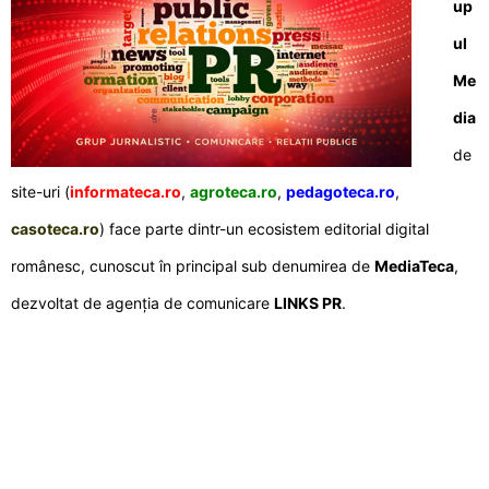
up
ul
Me
dia
de
site-uri (
informateca.ro
,
agroteca.ro
,
pedagoteca.ro
,
casoteca.ro
) face parte dintr-un ecosistem editorial digital
românesc, cunoscut în principal sub denumirea de
MediaTeca
,
dezvoltat de agenția de comunicare
LINKS PR
.