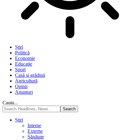
Știri
Politică
Economie
Educaţie
Sport
Casă şi grădină
Agricultură
Opinii
Anunturi
Cauta...
Știri
Interne
Externe
Sănătate