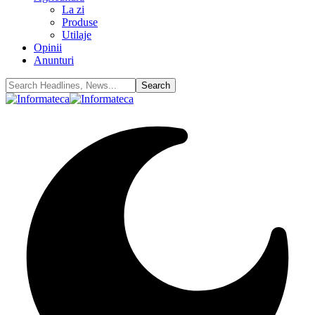
La zi
Produse
Utilaje
Opinii
Anunturi