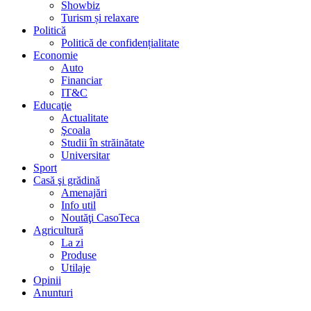
Showbiz
Turism și relaxare
Politică
Politică de confidențialitate
Economie
Auto
Financiar
IT&C
Educaţie
Actualitate
Şcoala
Studii în străinătate
Universitar
Sport
Casă şi grădină
Amenajări
Info util
Noutăţi CasoTeca
Agricultură
La zi
Produse
Utilaje
Opinii
Anunturi