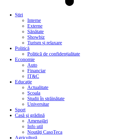
Știri
Interne
Externe
Sănătate
Showbiz
Turism și relaxare
Politică
Politică de confidențialitate
Economie
Auto
Financiar
IT&C
Educaţie
Actualitate
Şcoala
Studii în străinătate
Universitar
Sport
Casă şi grădină
Amenajări
Info util
Noutăţi CasoTeca
Agricultură