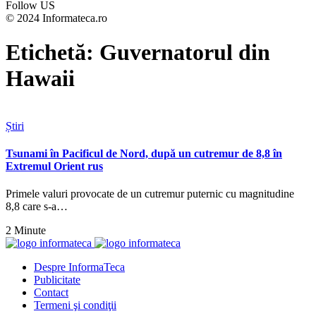
Follow US
© 2024 Informateca.ro
Etichetă:
Guvernatorul din
Hawaii
Știri
Tsunami în Pacificul de Nord, după un cutremur de 8,8 în
Extremul Orient rus
Primele valuri provocate de un cutremur puternic cu magnitudine
8,8 care s-a…
2 Minute
Despre InformaTeca
Publicitate
Contact
Termeni şi condiţii