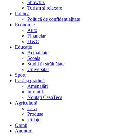
Showbiz
Turism și relaxare
Politică
Politică de confidențialitate
Economie
Auto
Financiar
IT&C
Educaţie
Actualitate
Şcoala
Studii în străinătate
Universitar
Sport
Casă şi grădină
Amenajări
Info util
Noutăţi CasoTeca
Agricultură
La zi
Produse
Utilaje
Opinii
Anunturi