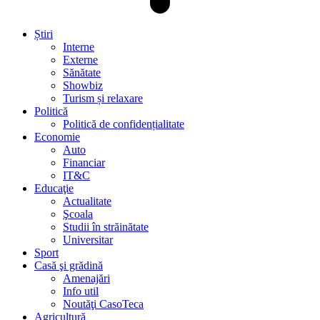
Știri
Interne
Externe
Sănătate
Showbiz
Turism și relaxare
Politică
Politică de confidențialitate
Economie
Auto
Financiar
IT&C
Educaţie
Actualitate
Şcoala
Studii în străinătate
Universitar
Sport
Casă şi grădină
Amenajări
Info util
Noutăţi CasoTeca
Agricultură