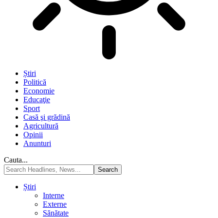
Știri
Politică
Economie
Educaţie
Sport
Casă şi grădină
Agricultură
Opinii
Anunturi
Cauta...
Știri
Interne
Externe
Sănătate