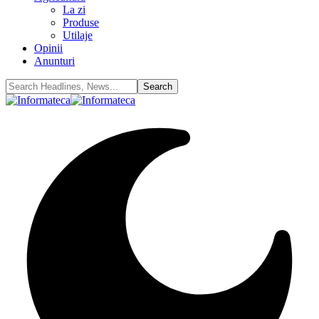
La zi
Produse
Utilaje
Opinii
Anunturi