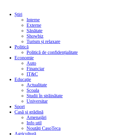
Știri
Interne
Externe
Sănătate
Showbiz
Turism și relaxare
Politică
Politică de confidențialitate
Economie
Auto
Financiar
IT&C
Educaţie
Actualitate
Şcoala
Studii în străinătate
Universitar
Sport
Casă şi grădină
Amenajări
Info util
Noutăţi CasoTeca
Agricultură