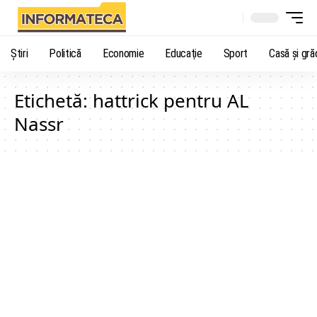
Știri
Politică
Economie
Educaţie
Sport
Casă şi gră
Etichetă:
hattrick pentru AL
Nassr