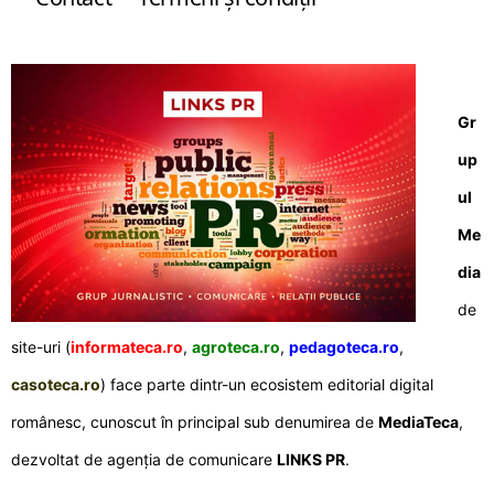
Gr
up
ul
Me
dia
de
site-uri (
informateca.ro
,
agroteca.ro
,
pedagoteca.ro
,
casoteca.ro
) face parte dintr-un ecosistem editorial digital
românesc, cunoscut în principal sub denumirea de
MediaTeca
,
dezvoltat de agenția de comunicare
LINKS PR
.