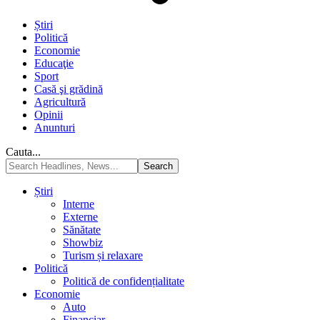
Știri
Politică
Economie
Educaţie
Sport
Casă şi grădină
Agricultură
Opinii
Anunturi
Cauta...
Știri
Interne
Externe
Sănătate
Showbiz
Turism și relaxare
Politică
Politică de confidențialitate
Economie
Auto
Financiar