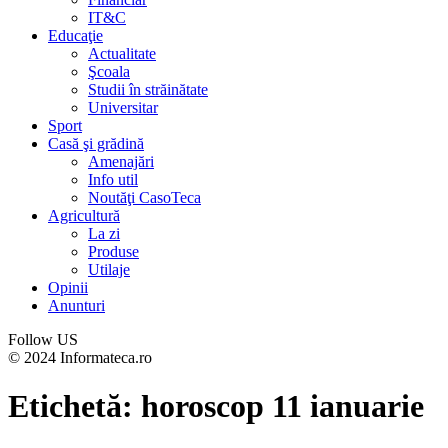
IT&C
Educaţie
Actualitate
Şcoala
Studii în străinătate
Universitar
Sport
Casă şi grădină
Amenajări
Info util
Noutăţi CasoTeca
Agricultură
La zi
Produse
Utilaje
Opinii
Anunturi
Follow US
© 2024 Informateca.ro
Etichetă:
horoscop 11 ianuarie