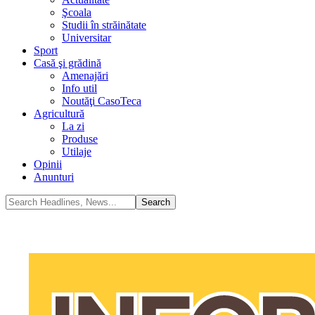
Şcoala
Studii în străinătate
Universitar
Sport
Casă şi grădină
Amenajări
Info util
Noutăţi CasoTeca
Agricultură
La zi
Produse
Utilaje
Opinii
Anunturi