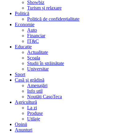
Showbiz
Turism și relaxare
Politică
Politică de confidențialitate
Economie
Auto
Financiar
IT&C
Educaţie
Actualitate
Şcoala
Studii în străinătate
Universitar
Sport
Casă şi grădină
Amenajări
Info util
Noutăţi CasoTeca
Agricultură
La zi
Produse
Utilaje
Opinii
Anunturi