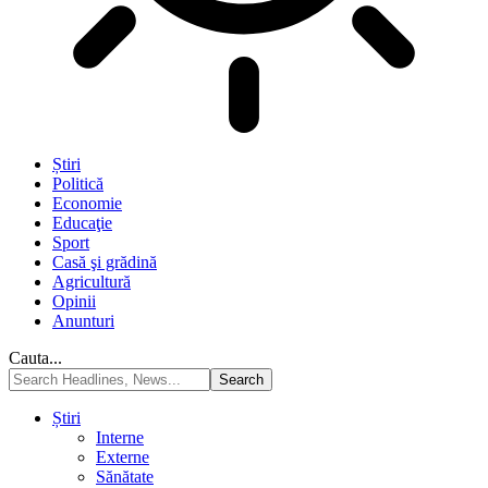
Știri
Politică
Economie
Educaţie
Sport
Casă şi grădină
Agricultură
Opinii
Anunturi
Cauta...
Știri
Interne
Externe
Sănătate