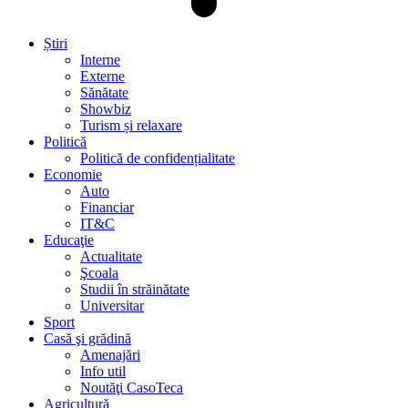
Știri
Interne
Externe
Sănătate
Showbiz
Turism și relaxare
Politică
Politică de confidențialitate
Economie
Auto
Financiar
IT&C
Educaţie
Actualitate
Şcoala
Studii în străinătate
Universitar
Sport
Casă şi grădină
Amenajări
Info util
Noutăţi CasoTeca
Agricultură