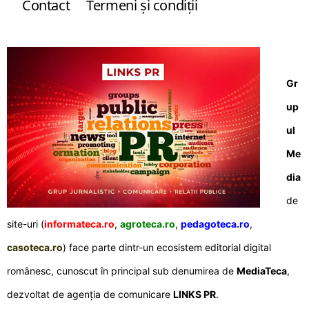
Contact
Termeni şi condiţii
Gr
up
ul
Me
dia
de
site-uri (
informateca.ro
,
agroteca.ro
,
pedagoteca.ro
,
casoteca.ro
) face parte dintr-un ecosistem editorial digital
românesc, cunoscut în principal sub denumirea de
MediaTeca
,
dezvoltat de agenția de comunicare
LINKS PR
.