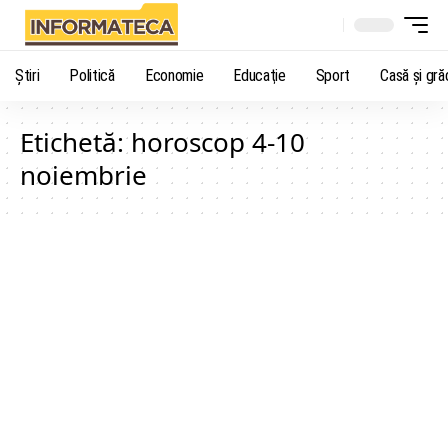
Știri
Politică
Economie
Educaţie
Sport
Casă şi gră
Etichetă:
horoscop 4-10
noiembrie