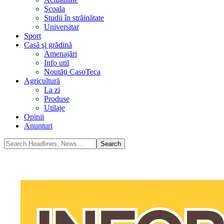
Şcoala
Studii în străinătate
Universitar
Sport
Casă şi grădină
Amenajări
Info util
Noutăţi CasoTeca
Agricultură
La zi
Produse
Utilaje
Opinii
Anunturi