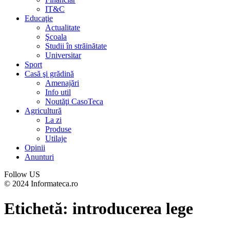
IT&C
Educaţie
Actualitate
Şcoala
Studii în străinătate
Universitar
Sport
Casă şi grădină
Amenajări
Info util
Noutăţi CasoTeca
Agricultură
La zi
Produse
Utilaje
Opinii
Anunturi
Follow US
© 2024 Informateca.ro
Etichetă:
introducerea lege