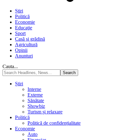
Știri
Politică
Economie
Educaţie
Sport
Casă şi grădină
Agricultură
Opinii
Anunturi
Cauta...
Știri
Interne
Externe
Sănătate
Showbiz
Turism și relaxare
Politică
Politică de confidențialitate
Economie
Auto
Financiar