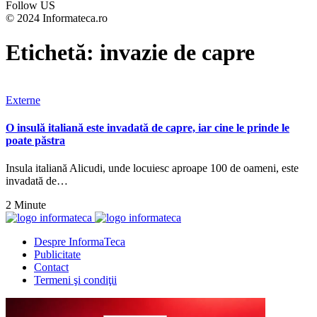
Follow US
© 2024 Informateca.ro
Etichetă:
invazie de capre
Externe
O insulă italiană este invadată de capre, iar cine le prinde le
poate păstra
Insula italiană Alicudi, unde locuiesc aproape 100 de oameni, este
invadată de…
2 Minute
Despre InformaTeca
Publicitate
Contact
Termeni şi condiţii