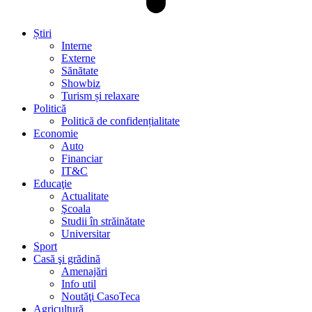
Știri
Interne
Externe
Sănătate
Showbiz
Turism și relaxare
Politică
Politică de confidențialitate
Economie
Auto
Financiar
IT&C
Educaţie
Actualitate
Şcoala
Studii în străinătate
Universitar
Sport
Casă şi grădină
Amenajări
Info util
Noutăţi CasoTeca
Agricultură