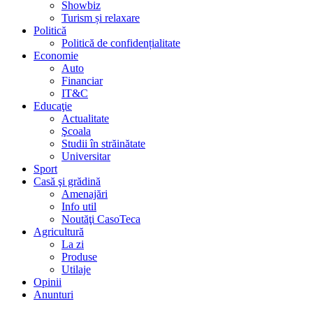
Showbiz
Turism și relaxare
Politică
Politică de confidențialitate
Economie
Auto
Financiar
IT&C
Educaţie
Actualitate
Şcoala
Studii în străinătate
Universitar
Sport
Casă şi grădină
Amenajări
Info util
Noutăţi CasoTeca
Agricultură
La zi
Produse
Utilaje
Opinii
Anunturi