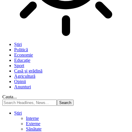
Știri
Politică
Economie
Educaţie
Sport
Casă şi grădină
Agricultură
Opinii
Anunturi
Cauta...
Știri
Interne
Externe
Sănătate