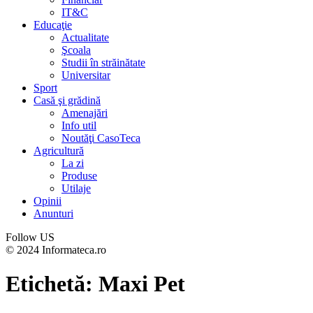
IT&C
Educaţie
Actualitate
Şcoala
Studii în străinătate
Universitar
Sport
Casă şi grădină
Amenajări
Info util
Noutăţi CasoTeca
Agricultură
La zi
Produse
Utilaje
Opinii
Anunturi
Follow US
© 2024 Informateca.ro
Etichetă:
Maxi Pet