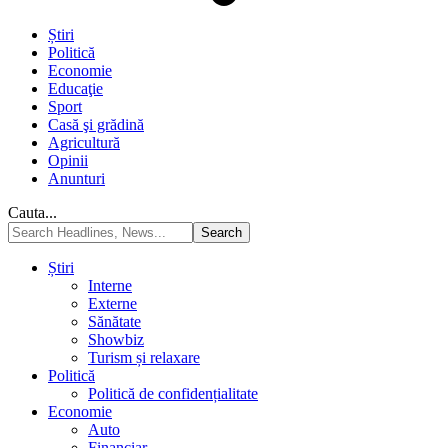
Știri
Politică
Economie
Educaţie
Sport
Casă şi grădină
Agricultură
Opinii
Anunturi
Cauta...
Știri
Interne
Externe
Sănătate
Showbiz
Turism și relaxare
Politică
Politică de confidențialitate
Economie
Auto
Financiar