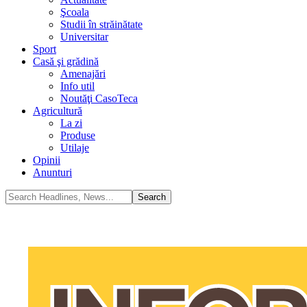
Şcoala
Studii în străinătate
Universitar
Sport
Casă şi grădină
Amenajări
Info util
Noutăţi CasoTeca
Agricultură
La zi
Produse
Utilaje
Opinii
Anunturi