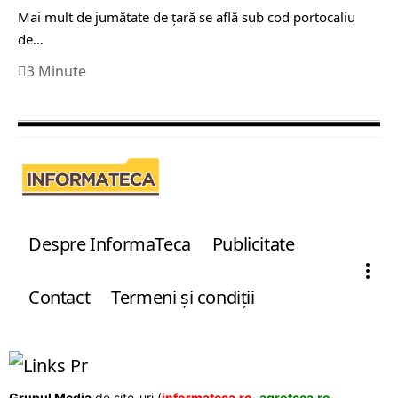
Mai mult de jumătate de ţară se află sub cod portocaliu
de…
3 Minute
Despre InformaTeca
Publicitate
Contact
Termeni şi condiţii
Grupul Media
de site-uri (
informateca.ro
,
agroteca.ro
,