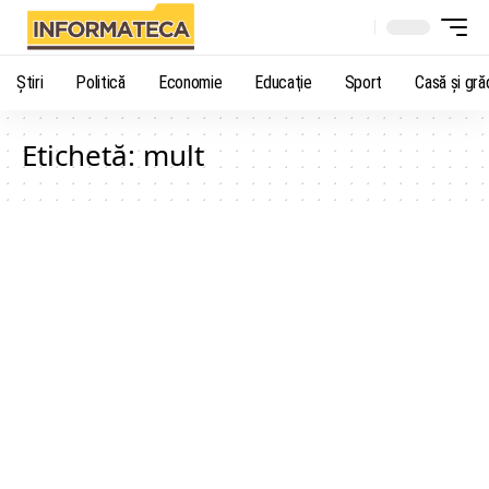
Știri
Politică
Economie
Educaţie
Sport
Casă şi gră
Etichetă:
mult