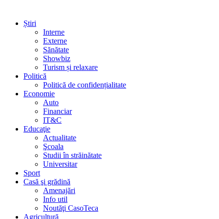
Știri
Interne
Externe
Sănătate
Showbiz
Turism și relaxare
Politică
Politică de confidențialitate
Economie
Auto
Financiar
IT&C
Educaţie
Actualitate
Şcoala
Studii în străinătate
Universitar
Sport
Casă şi grădină
Amenajări
Info util
Noutăţi CasoTeca
Agricultură