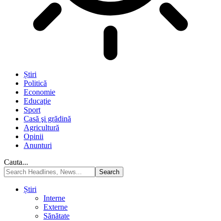
Știri
Politică
Economie
Educaţie
Sport
Casă şi grădină
Agricultură
Opinii
Anunturi
Cauta...
Știri
Interne
Externe
Sănătate