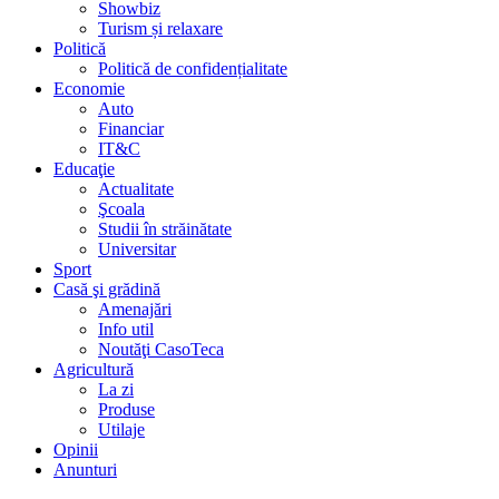
Showbiz
Turism și relaxare
Politică
Politică de confidențialitate
Economie
Auto
Financiar
IT&C
Educaţie
Actualitate
Şcoala
Studii în străinătate
Universitar
Sport
Casă şi grădină
Amenajări
Info util
Noutăţi CasoTeca
Agricultură
La zi
Produse
Utilaje
Opinii
Anunturi