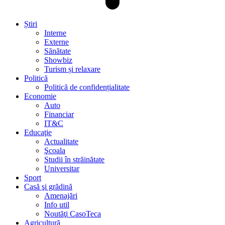
Știri
Interne
Externe
Sănătate
Showbiz
Turism și relaxare
Politică
Politică de confidențialitate
Economie
Auto
Financiar
IT&C
Educaţie
Actualitate
Şcoala
Studii în străinătate
Universitar
Sport
Casă şi grădină
Amenajări
Info util
Noutăţi CasoTeca
Agricultură