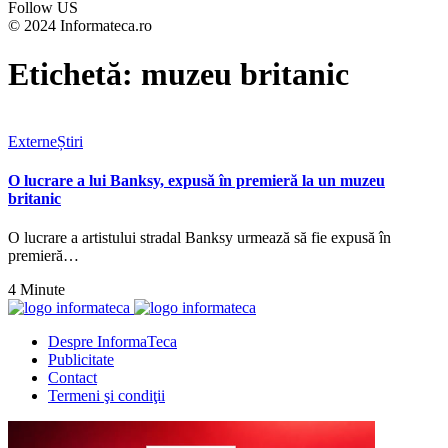
Follow US
© 2024 Informateca.ro
Etichetă:
muzeu britanic
Externe
Știri
O lucrare a lui Banksy, expusă în premieră la un muzeu
britanic
O lucrare a artistului stradal Banksy urmează să fie expusă în
premieră…
4 Minute
Despre InformaTeca
Publicitate
Contact
Termeni şi condiţii