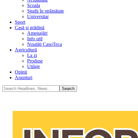
Şcoala
Studii în străinătate
Universitar
Sport
Casă şi grădină
Amenajări
Info util
Noutăţi CasoTeca
Agricultură
La zi
Produse
Utilaje
Opinii
Anunturi