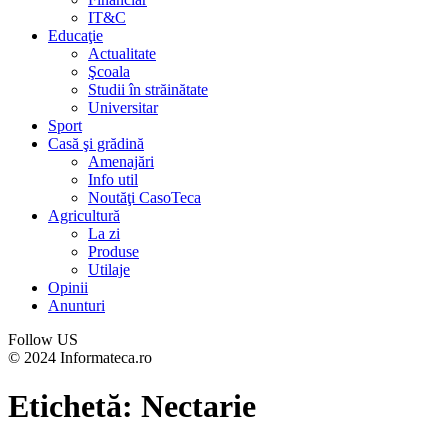
IT&C
Educaţie
Actualitate
Şcoala
Studii în străinătate
Universitar
Sport
Casă şi grădină
Amenajări
Info util
Noutăţi CasoTeca
Agricultură
La zi
Produse
Utilaje
Opinii
Anunturi
Follow US
© 2024 Informateca.ro
Etichetă:
Nectarie