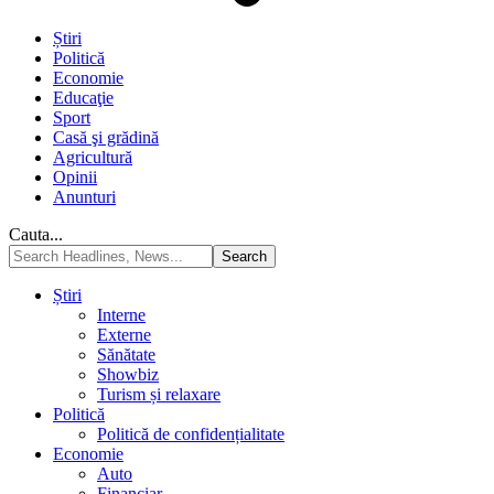
Știri
Politică
Economie
Educaţie
Sport
Casă şi grădină
Agricultură
Opinii
Anunturi
Cauta...
Știri
Interne
Externe
Sănătate
Showbiz
Turism și relaxare
Politică
Politică de confidențialitate
Economie
Auto
Financiar