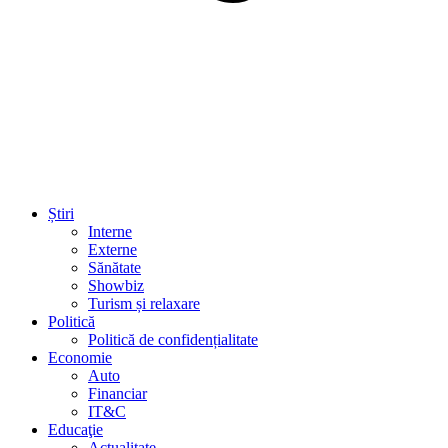
Știri
Interne
Externe
Sănătate
Showbiz
Turism și relaxare
Politică
Politică de confidențialitate
Economie
Auto
Financiar
IT&C
Educaţie
Actualitate