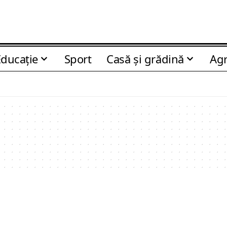
Educaţie
Sport
Casă şi grădină
Agr