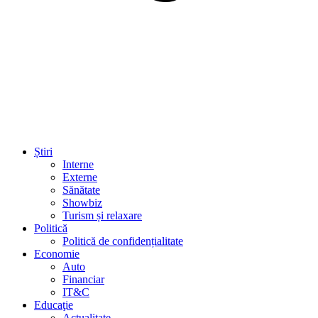
Știri
Interne
Externe
Sănătate
Showbiz
Turism și relaxare
Politică
Politică de confidențialitate
Economie
Auto
Financiar
IT&C
Educaţie
Actualitate